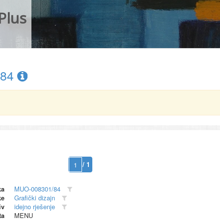
Plus
/84
/ 1
ka
MUO-008301/84
ke
Grafički dizajn
iv
idejno rješenje
ta
MENU