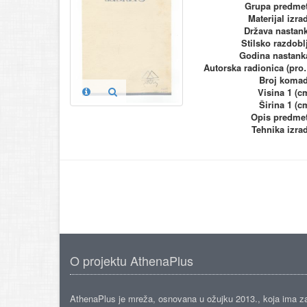
Grupa predme
Materijal izra
Država nastan
Stilsko razdobl
Godina nastank
Autorska ra
Broj koma
Visina 1 (c
Širina 1 (c
Opis predme
Tehnika izra
O projektu AthenaPlus
AthenaPlus je mreža, osnovana u ožujku 2013., koja ima z