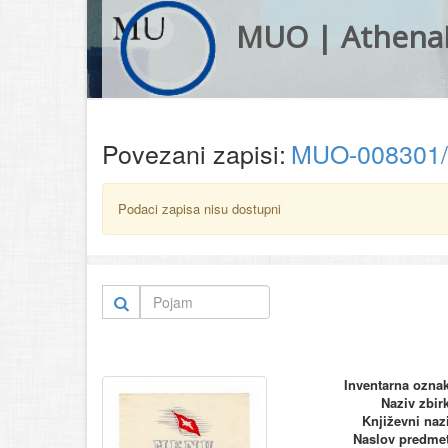
MUO | Athena
Povezani zapisi:
MUO-008301
Podaci zapisa nisu dostupni
Inventarna ozna
Naziv zbir
Književni naz
Naslov predme