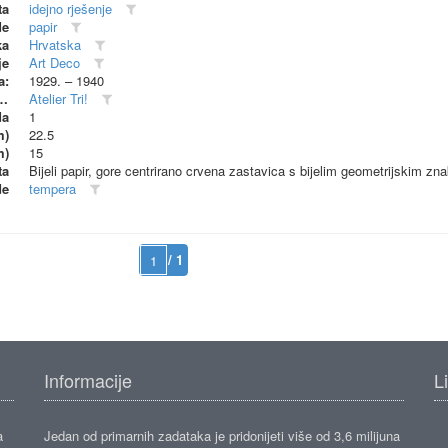
ta
idejno rješenje
de
papir
ka
Hrvatska
je
Art Deco
a:
1929. – 1940
dionica (proizvođač)
Atelier Tri!
da
1
m)
22.5
m)
15
ta
Bijeli papir, gore centrirano crvena zastavica s bijelim geometrijskim zn
de
tempera
/ 1
Informacije
L
a
Jedan od primarnih zadataka je pridonijeti više od 3,6 milijuna