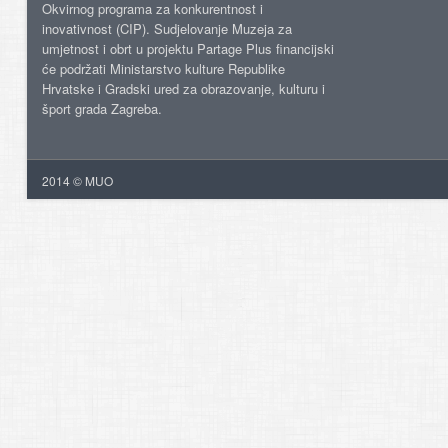
Okvirnog programa za konkurentnost i
inovativnost (CIP). Sudjelovanje Muzeja za
umjetnost i obrt u projektu Partage Plus financijski
će podržati Ministarstvo kulture Republike
Hrvatske i Gradski ured za obrazovanje, kulturu i
šport grada Zagreba.
2014 © MUO