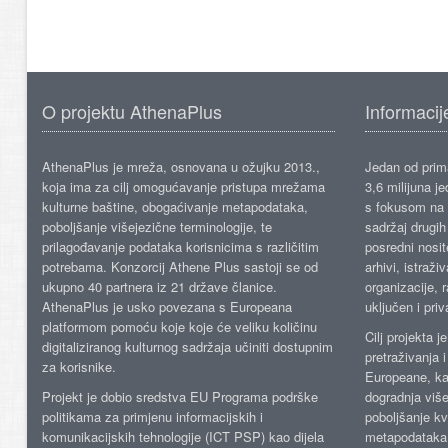
O projektu AthenaPlus
Informacij
AthenaPlus je mreža, osnovana u ožujku 2013.,
Jedan od prima
koja ima za cilj omogućavanje pristupa mrežama
3,6 milijuna j
kulturne baštine, obogaćivanje metapodataka,
s fokusom na s
poboljšanje višejezične terminologije, te
sadržaj drugih 
prilagođavanje podataka korisnicima s različitim
posredni nosite
potrebama. Konzorcij Athene Plus sastoji se od
arhivi, istraži
ukupno 40 partnera iz 21 države članice.
organizacije, 
AthenaPlus je usko povezana s Europeana
uključen i priv
platformom pomoću koje koje će veliku količinu
Cilj projekta 
digitaliziranog kulturnog sadržaja učiniti dostupnim
pretraživanja 
za korisnike.
Europeane, kao
Projekt je dobio sredstva EU Programa podrške
dogradnja više
politikama za primjenu informacijskih i
poboljšanje kv
komunikacijskih tehnologije (ICT PSP) kao dijela
metapodataka