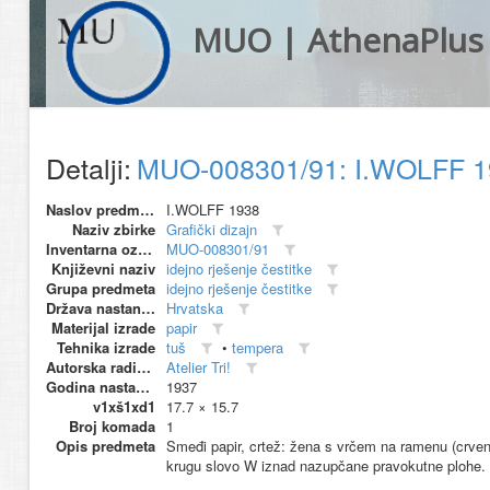
MUO | AthenaPlus
Detalji:
MUO-008301/91: I.WOLFF 193
Naslov predmeta
I.WOLFF 1938
Naziv zbirke
Grafički dizajn
Inventarna oznaka
MUO-008301/91
Književni naziv
idejno rješenje čestitke
Grupa predmeta
idejno rješenje čestitke
Država nastanka
Hrvatska
Materijal izrade
papir
Tehnika izrade
tuš
•
tempera
Autorska radionica (proizvođač)
Atelier Tri!
Godina nastanka
1937
v1xš1xd1
17.7 × 15.7
Broj komada
1
Opis predmeta
Smeđi papir, crtež: žena s vrčem na ramenu (crveni 
krugu slovo W iznad nazupčane pravokutne plohe.