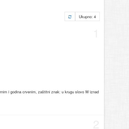
Ukupno: 4
1
rnim i godina crvenim, zaštitni znak: u krugu slovo W iznad
2