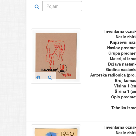
Inventarna ozna
Naziv zbir
Književni naz
Naslov predme
Grupa predme
Materijal izra
Država nastan
Godina nastank
Autorska ra
Broj koma
Visina 1 (c
Širina 1 (c
Opis predme
Tehnika izra
Inventarna ozna
Naziv zbir