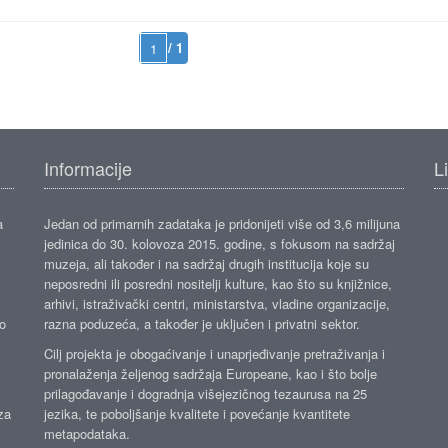
/ 1
Informacije
L
a
Jedan od primarnih zadataka je pridonijeti više od 3,6 milijuna
jedinica do 30. kolovoza 2015. godine, s fokusom na sadržaj
muzeja, ali također i na sadržaj drugih institucija koje su
neposredni ili posredni nositelji kulture, kao što su knjižnice,
arhivi, istraživački centri, ministarstva, vladine organizacije,
ko
razna poduzeća, a također je uključen i privatni sektor.
Cilj projekta je obogaćivanje i unaprjeđivanje pretraživanja i
pronalaženja željenog sadržaja Europeane, kao i što bolje
prilagođavanje i dogradnja višejezičnog tezaurusa na 25
za
jezika, te poboljšanje kvalitete i povećanje kvantitete
metapodataka.