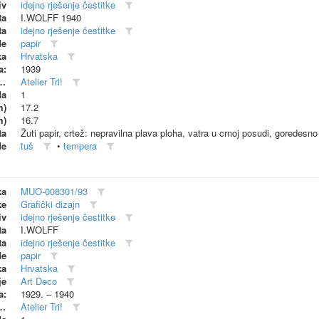
iv
idejno rješenje čestitke
ta
I.WOLFF 1940
ta
idejno rješenje čestitke
de
papir
ka
Hrvatska
a:
1939
dionica (proizvođač)
Atelier Tri!
da
1
m)
17.2
m)
16.7
ta
Žuti papir, crtež: nepravilna plava ploha, vatra u crnoj posudi, goredesn
de
tuš
•
tempera
ka
MUO-008301/93
ke
Grafički dizajn
iv
idejno rješenje čestitke
ta
I.WOLFF
ta
idejno rješenje čestitke
de
papir
ka
Hrvatska
je
Art Deco
a:
1929. – 1940
dionica (proizvođač)
Atelier Tri!