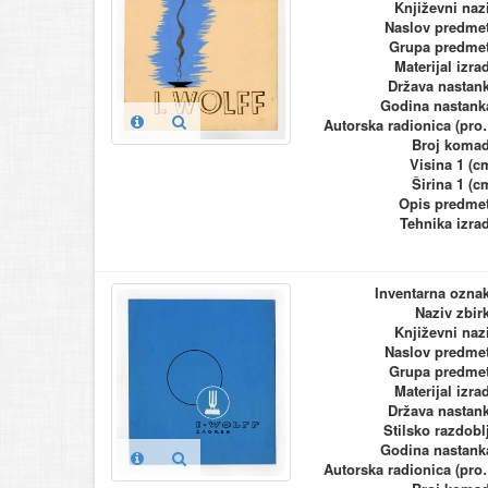
Književni naz
Naslov predme
Grupa predme
Materijal izra
Država nastan
Godina nastank
Autorska ra
Broj koma
Visina 1 (c
Širina 1 (c
Opis predme
Tehnika izra
Inventarna ozna
Naziv zbir
Književni naz
Naslov predme
Grupa predme
Materijal izra
Država nastan
Stilsko razdobl
Godina nastank
Autorska ra