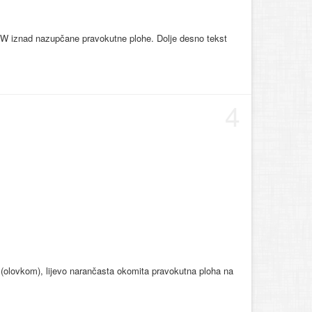
ovo W iznad nazupčane pravokutne plohe. Dolje desno tekst
4
ke (olovkom), lijevo narančasta okomita pravokutna ploha na