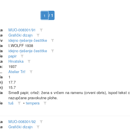
/ 1
ka
MUO-008301/91
ke
Grafički dizajn
iv
idejno rješenje čestitke
ta
I.WOLFF 1938
ta
idejno rješenje čestitke
de
papir
ka
Hrvatska
a:
1937
dionica (proizvođač)
Atelier Tri!
da
1
m)
17.7
m)
15.7
ta
Smeđi papir, crtež: žena s vrčem na ramenu (crveni obris), ispod tekst c
nazupčane pravokutne plohe.
de
tuš
•
tempera
ka
MUO-008301/92
ke
Grafički dizajn