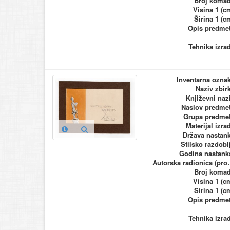
Broj koma
Visina 1 (c
Širina 1 (c
Opis predme
Tehnika izra
Inventarna ozna
Naziv zbir
Književni naz
Naslov predme
Grupa predme
Materijal izra
Država nastan
Stilsko razdobl
Godina nastank
Autorska ra
Broj koma
Visina 1 (c
Širina 1 (c
Opis predme
Tehnika izra