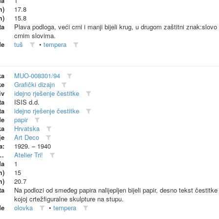
da
1
m)
17.8
m)
15.8
ta
Plava podloga, veći crni i manji bijeli krug, u drugom zaštitni znak:sl
crnim slovima.
de
tuš
•
tempera
ka
MUO-008301/94
ke
Grafički dizajn
iv
idejno rješenje čestitke
ta
ISIS d.d.
ta
idejno rješenje čestitke
de
papir
ka
Hrvatska
je
Art Deco
a:
1929. – 1940
dionica (proizvođač)
Atelier Tri!
da
1
m)
15
m)
20.7
ta
Na podlozi od smeđeg papira nalijepljen bijeli papir, desno tekst čestit
kojoj crtežfiguralne skulpture na stupu.
de
olovka
•
tempera