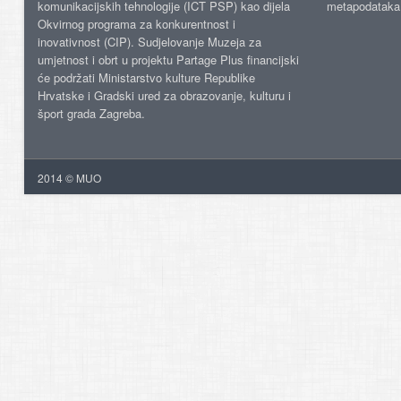
komunikacijskih tehnologije (ICT PSP) kao dijela
metapodataka
Okvirnog programa za konkurentnost i
inovativnost (CIP). Sudjelovanje Muzeja za
umjetnost i obrt u projektu Partage Plus financijski
će podržati Ministarstvo kulture Republike
Hrvatske i Gradski ured za obrazovanje, kulturu i
šport grada Zagreba.
2014 © MUO