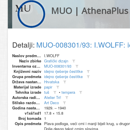
MUO | AthenaPlus
Detalji:
MUO-008301/93: I.WOLFF: id
Naslov predmeta
I.WOLFF
Naziv zbirke
Grafički dizajn
Inventarna oznaka
MUO-008301/93
Književni naziv
idejno rješenje čestitke
Grupa predmeta
idejno rješenje čestitke
Država nastanka
Hrvatska
Materijal izrade
papir
Tehnika izrade
tuš
•
tempera
Autorska radionica (proizvođač)
Atelier Tri!
Stilsko razdoblje
Art Deco
Godina nastanka
1929. – 1940
v1xš1xd1
17.8 × 15.8
Broj komada
1
Opis predmeta
Plava podloga, veći crni i manji bijeli krug, u dr
Dolje desno tekst crnim slovima.