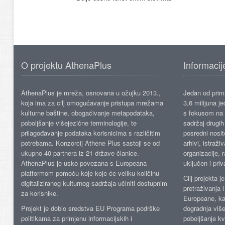
O projektu AthenaPlus
Informacij
AthenaPlus je mreža, osnovana u ožujku 2013.,
Jedan od prima
koja ima za cilj omogućavanje pristupa mrežama
3,6 milijuna j
kulturne baštine, obogaćivanje metapodataka,
s fokusom na s
poboljšanje višejezične terminologije, te
sadržaj drugih 
prilagođavanje podataka korisnicima s različitim
posredni nosite
potrebama. Konzorcij Athene Plus sastoji se od
arhivi, istraži
ukupno 40 partnera iz 21 države članice.
organizacije, 
AthenaPlus je usko povezana s Europeana
uključen i priv
platformom pomoću koje koje će veliku količinu
Cilj projekta 
digitaliziranog kulturnog sadržaja učiniti dostupnim
pretraživanja 
za korisnike.
Europeane, kao
Projekt je dobio sredstva EU Programa podrške
dogradnja više
politikama za primjenu informacijskih i
poboljšanje kv