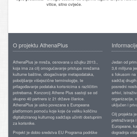
vitice, sitno cvijeće.
O projektu AthenaPlus
Informacij
AthenaPlus je mreža, osnovana u ožujku 2013.,
Jedan od prima
koja ima za cilj omogućavanje pristupa mrežama
3,6 milijuna j
kulturne baštine, obogaćivanje metapodataka,
s fokusom na s
poboljšanje višejezične terminologije, te
sadržaj drugih 
prilagođavanje podataka korisnicima s različitim
posredni nosite
potrebama. Konzorcij Athene Plus sastoji se od
arhivi, istraži
ukupno 40 partnera iz 21 države članice.
organizacije, 
AthenaPlus je usko povezana s Europeana
uključen i priv
platformom pomoću koje koje će veliku količinu
Cilj projekta 
digitaliziranog kulturnog sadržaja učiniti dostupnim
pretraživanja 
za korisnike.
Europeane, kao
Projekt je dobio sredstva EU Programa podrške
dogradnja više