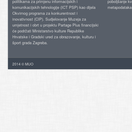
politikama za primjenu informacijskih i
poboljšanje kv
komunikacijskih tehnologije (ICT PSP) kao dijela
metapodataka
Okvirnog programa za konkurentnost i
inovativnost (CIP). Sudjelovanje Muzeja za
umjetnost i obrt u projektu Partage Plus financijski
će podržati Ministarstvo kulture Republike
Hrvatske i Gradski ured za obrazovanje, kulturu i
šport grada Zagreba.
2014 © MUO