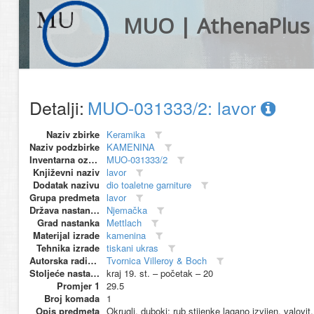
MUO | AthenaPlus
Detalji:
MUO-031333/2: lavor
Naziv zbirke
Keramika
Naziv podzbirke
KAMENINA
Inventarna oznaka
MUO-031333/2
Književni naziv
lavor
Dodatak nazivu
dio toaletne garniture
Grupa predmeta
lavor
Država nastanka
Njemačka
Grad nastanka
Mettlach
Materijal izrade
kamenina
Tehnika izrade
tiskani ukras
Autorska radionica (proizvođač)
Tvornica Villeroy & Boch
Stoljeće nastanka
kraj 19. st. – početak – 20
Promjer 1
29.5
Broj komada
1
Opis predmeta
Okrugli, duboki; rub stijenke lagano izvijen, valovit.