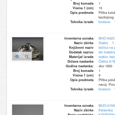
Broj komada
1
Visina 1 (cm)
15
Opis predmeta
Plitka kol
bezbojnog 
Tehnika izrade
brušeno
Inventarna oznaka
MUO-0423
Naziv zbirke
Staklo
Književni naziv
bočica na 
Dodatak nazivu
dio toaletn
Materijal izrade
staklo, be
Država nastanka
Češka ili 
Godina nastanka:
oko 1930
Broj komada
1
Visina 1 (cm)
9
Opis predmeta
Plitka pol
navoj. Pov
Tehnika izrade
brušeno
Inventarna oznaka
MUO-0150
Naziv zbirke
Keramika
Naziv podzbirke
KAMENIN