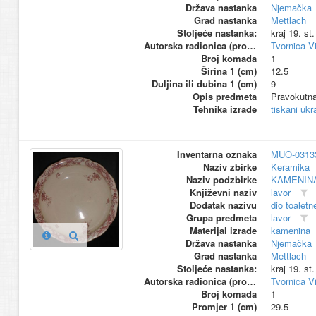
Država nastanka
Njemačka
Grad nastanka
Mettlach
Stoljeće nastanka:
kraj 19. st
Autorska radionica (proizvođač)
Tvornica V
Broj komada
1
Širina 1 (cm)
12.5
Duljina ili dubina 1 (cm)
9
Opis predmeta
Pravokutna,
Tehnika izrade
tiskani ukr
Inventarna oznaka
MUO-0313
Naziv zbirke
Keramika
Naziv podzbirke
KAMENIN
Književni naziv
lavor
Dodatak nazivu
dio toaletn
Grupa predmeta
lavor
Materijal izrade
kamenina
Država nastanka
Njemačka
Grad nastanka
Mettlach
Stoljeće nastanka:
kraj 19. st
Autorska radionica (proizvođač)
Tvornica V
Broj komada
1
Promjer 1 (cm)
29.5