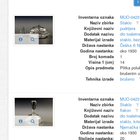
Inventarna oznaka
MUO-0423
Naziv zbirke
Staklo
Književni naziv
pudrijera
Dodatak nazivu
dio toaletn
Materijal izrade
staklo, be
Država nastanka
Češka ili 
Godina nastanka:
oko 1930
Broj komada
1
Visina 1 (cm)
14
Opis predmeta
Plitka pol
brušenim 
Tehnika izrade
brušeno
Inventarna oznaka
MUO-0423
Naziv zbirke
Staklo
Književni naziv
flakon
Dodatak nazivu
dio toaletn
Materijal izrade
staklo, kri
Država nastanka
Njemačka i
Godina nastanka:
oko 1930
Stoljeće nastanka:
20