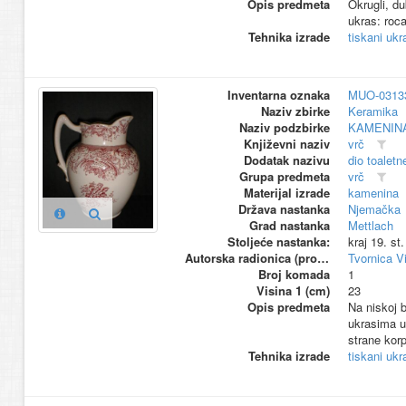
Opis predmeta
Okrugli, du
ukras: rocai
Tehnika izrade
tiskani ukr
Inventarna oznaka
MUO-0313
Naziv zbirke
Keramika
Naziv podzbirke
KAMENIN
Književni naziv
vrč
Dodatak nazivu
dio toaletn
Grupa predmeta
vrč
Materijal izrade
kamenina
Država nastanka
Njemačka
Grad nastanka
Mettlach
Stoljeće nastanka:
kraj 19. st
Autorska radionica (proizvođač)
Tvornica V
Broj komada
1
Visina 1 (cm)
23
Opis predmeta
Na niskoj b
ukrasima u 
strane kor
Tehnika izrade
tiskani ukr