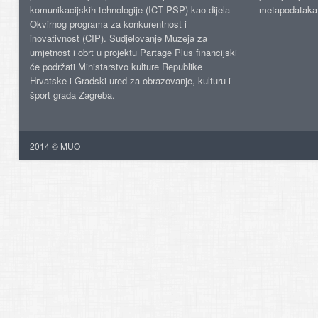
komunikacijskih tehnologije (ICT PSP) kao dijela
metapodataka
Okvirnog programa za konkurentnost i
inovativnost (CIP). Sudjelovanje Muzeja za
umjetnost i obrt u projektu Partage Plus financijski
će podržati Ministarstvo kulture Republike
Hrvatske i Gradski ured za obrazovanje, kulturu i
šport grada Zagreba.
2014 © MUO