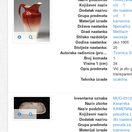
Književni naziv
vrč
Dodatak nazivu
dio toaletn
Grupa predmeta
vrč
Materijal izrade
kamenina
Država nastanka
Njemačka
Grad nastanka
Mettlach
Stilsko razdoblje
secesija
Godina nastanka:
oko 1905
Stoljeće nastanka:
20
Autorska radionica (proizvođač)
Tvornica V
Broj komada
1
Visina 1 (cm)
34
Opis predmeta
Vrč je dio 
transparen
Tehnika izrade
ocaklina
Inventarna oznaka
MUO-0313
Naziv zbirke
Keramika
Naziv podzbirke
KAMENIN
Književni naziv
posudica z
Dodatak nazivu
dio toaletn
Grupa predmeta
posuda za
Materijal izrade
kamenina