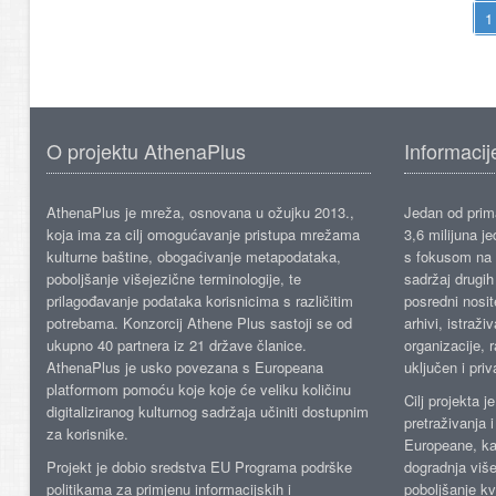
O projektu AthenaPlus
Informacij
AthenaPlus je mreža, osnovana u ožujku 2013.,
Jedan od prima
koja ima za cilj omogućavanje pristupa mrežama
3,6 milijuna j
kulturne baštine, obogaćivanje metapodataka,
s fokusom na s
poboljšanje višejezične terminologije, te
sadržaj drugih 
prilagođavanje podataka korisnicima s različitim
posredni nosite
potrebama. Konzorcij Athene Plus sastoji se od
arhivi, istraži
ukupno 40 partnera iz 21 države članice.
organizacije, 
AthenaPlus je usko povezana s Europeana
uključen i priv
platformom pomoću koje koje će veliku količinu
Cilj projekta 
digitaliziranog kulturnog sadržaja učiniti dostupnim
pretraživanja 
za korisnike.
Europeane, kao
Projekt je dobio sredstva EU Programa podrške
dogradnja više
politikama za primjenu informacijskih i
poboljšanje kv