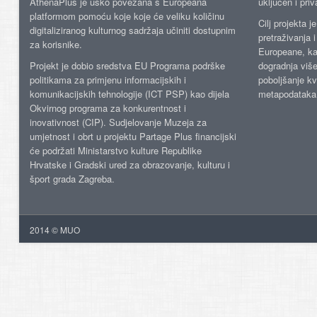
AthenaPlus je usko povezana s Europeana
uključen i priv
platformom pomoću koje koje će veliku količinu
Cilj projekta 
digitaliziranog kulturnog sadržaja učiniti dostupnim
pretraživanja 
za korisnike.
Europeane, kao
Projekt je dobio sredstva EU Programa podrške
dogradnja više
politikama za primjenu informacijskih i
poboljšanje kv
komunikacijskih tehnologije (ICT PSP) kao dijela
metapodataka
Okvirnog programa za konkurentnost i
inovativnost (CIP). Sudjelovanje Muzeja za
umjetnost i obrt u projektu Partage Plus financijski
će podržati Ministarstvo kulture Republike
Hrvatske i Gradski ured za obrazovanje, kulturu i
šport grada Zagreba.
2014 © MUO