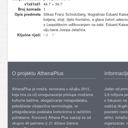
v1xš1xd1
44.7 × 34.7
Broj komada
1
Opis predmeta
Slikao Franz Schrotzberg, litografirao Eduard Kais
koljena, stoji, tijelo frontalno, a glava četvrt udes
s Leopoldovim odlikovanjem na sebi. Eduard Kaiser 
ulju bana Josipa Jelačića.
Ključne riječi
! d
O projektu AthenaPlus
Informacij
AthenaPlus je mreža, osnovana u ožujku 2013.,
Jedan od prima
koja ima za cilj omogućavanje pristupa mrežama
3,6 milijuna j
kulturne baštine, obogaćivanje metapodataka,
s fokusom na s
poboljšanje višejezične terminologije, te
sadržaj drugih 
prilagođavanje podataka korisnicima s različitim
posredni nosite
potrebama. Konzorcij Athene Plus sastoji se od
arhivi, istraži
ukupno 40 partnera iz 21 države članice.
organizacije, 