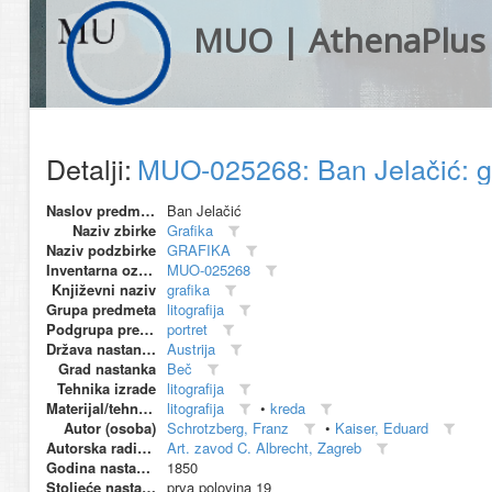
MUO | AthenaPlus
Detalji:
MUO-025268: Ban Jelačić: g
Naslov predmeta
Ban Jelačić
Naziv zbirke
Grafika
Naziv podzbirke
GRAFIKA
Inventarna oznaka
MUO-025268
Književni naziv
grafika
Grupa predmeta
litografija
Podgrupa predmeta
portret
Država nastanka
Austrija
Grad nastanka
Beč
Tehnika izrade
litografija
Materijal/tehnika
litografija
•
kreda
Autor (osoba)
Schrotzberg, Franz
•
Kaiser, Eduard
Autorska radionica (proizvođač)
Art. zavod C. Albrecht, Zagreb
Godina nastanka
1850
Stoljeće nastanka
prva polovina 19