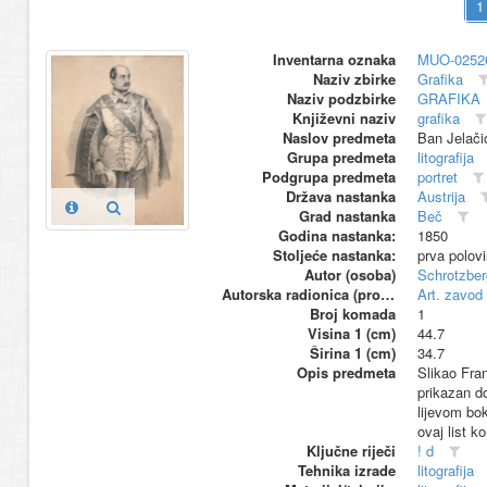
Inventarna oznaka
MUO-0252
Naziv zbirke
Grafika
Naziv podzbirke
GRAFIKA
Književni naziv
grafika
Naslov predmeta
Ban Jelači
Grupa predmeta
litografija
Podgrupa predmeta
portret
Država nastanka
Austrija
Grad nastanka
Beč
Godina nastanka:
1850
Stoljeće nastanka:
prva polov
Autor (osoba)
Schrotzber
Autorska radionica (proizvođač)
Art. zavod
Broj komada
1
Visina 1 (cm)
44.7
Širina 1 (cm)
34.7
Opis predmeta
Slikao Fran
prikazan do
lijevom bo
ovaj list k
Ključne riječi
! d
Tehnika izrade
litografija