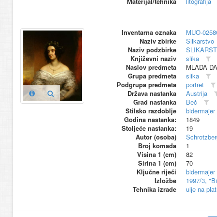
Materijal/tehnika
litografija
Inventarna oznaka
MUO-0258
Naziv zbirke
Slikarstvo
Naziv podzbirke
SLIKARS
Književni naziv
slika
Naslov predmeta
MLADA DA
Grupa predmeta
slika
Podgrupa predmeta
portret
Država nastanka
Austrija
Grad nastanka
Beč
Stilsko razdoblje
bidermajer
Godina nastanka:
1849
Stoljeće nastanka:
19
Autor (osoba)
Schrotzber
Broj komada
1
Visina 1 (cm)
82
Širina 1 (cm)
70
Ključne riječi
bidermajer
Izložbe
1997/3, "B
Tehnika izrade
ulje na pla