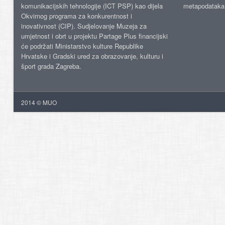
komunikacijskih tehnologije (ICT PSP) kao dijela
metapodataka
Okvirnog programa za konkurentnost i
inovativnost (CIP). Sudjelovanje Muzeja za
umjetnost i obrt u projektu Partage Plus financijski
će podržati Ministarstvo kulture Republike
Hrvatske i Gradski ured za obrazovanje, kulturu i
šport grada Zagreba.
2014 © MUO