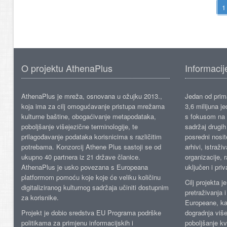
O projektu AthenaPlus
Informacij
AthenaPlus je mreža, osnovana u ožujku 2013.,
Jedan od prima
koja ima za cilj omogućavanje pristupa mrežama
3,6 milijuna j
kulturne baštine, obogaćivanje metapodataka,
s fokusom na s
poboljšanje višejezične terminologije, te
sadržaj drugih 
prilagođavanje podataka korisnicima s različitim
posredni nosite
potrebama. Konzorcij Athene Plus sastoji se od
arhivi, istraži
ukupno 40 partnera iz 21 države članice.
organizacije, 
AthenaPlus je usko povezana s Europeana
uključen i priv
platformom pomoću koje koje će veliku količinu
Cilj projekta 
digitaliziranog kulturnog sadržaja učiniti dostupnim
pretraživanja 
za korisnike.
Europeane, kao
Projekt je dobio sredstva EU Programa podrške
dogradnja više
politikama za primjenu informacijskih i
poboljšanje kv