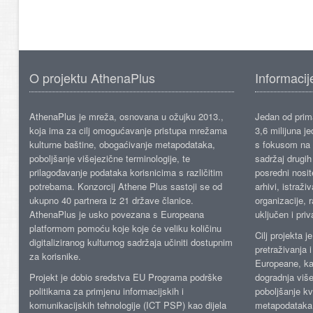
O projektu AthenaPlus
Informacij
AthenaPlus je mreža, osnovana u ožujku 2013.,
Jedan od prima
koja ima za cilj omogućavanje pristupa mrežama
3,6 milijuna j
kulturne baštine, obogaćivanje metapodataka,
s fokusom na s
poboljšanje višejezične terminologije, te
sadržaj drugih 
prilagođavanje podataka korisnicima s različitim
posredni nosite
potrebama. Konzorcij Athene Plus sastoji se od
arhivi, istraži
ukupno 40 partnera iz 21 države članice.
organizacije, 
AthenaPlus je usko povezana s Europeana
uključen i priv
platformom pomoću koje koje će veliku količinu
Cilj projekta 
digitaliziranog kulturnog sadržaja učiniti dostupnim
pretraživanja 
za korisnike.
Europeane, kao
Projekt je dobio sredstva EU Programa podrške
dogradnja više
politikama za primjenu informacijskih i
poboljšanje kv
komunikacijskih tehnologije (ICT PSP) kao dijela
metapodataka