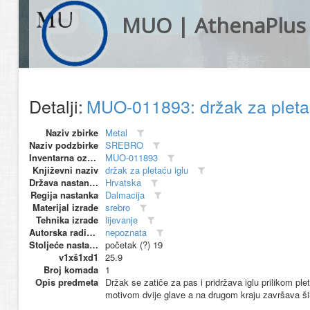
MUO | AthenaPlus
Detalji:
MUO-011893: držak za pleta
Naziv zbirke
Metal
Naziv podzbirke
SREBRO
Inventarna oznaka
MUO-011893
Književni naziv
držak za pletaću iglu
Država nastanka
Hrvatska
Regija nastanka
Dalmacija
Materijal izrade
srebro
Tehnika izrade
lijevanje
Autorska radionica (proizvođač)
nepoznata
Stoljeće nastanka
početak (?) 19
v1xš1xd1
25.9
Broj komada
1
Opis predmeta
Držak se zatiče za pas i pridržava iglu prilikom pl
motivom dvije glave a na drugom kraju završava ši