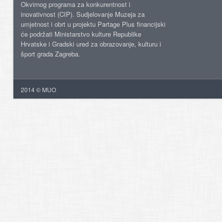
Okvirnog programa za konkurentnost i
inovativnost (CIP). Sudjelovanje Muzeja za
umjetnost i obrt u projektu Partage Plus financijski
će podržati Ministarstvo kulture Republike
Hrvatske i Gradski ured za obrazovanje, kulturu i
šport grada Zagreba.
2014 © MUO