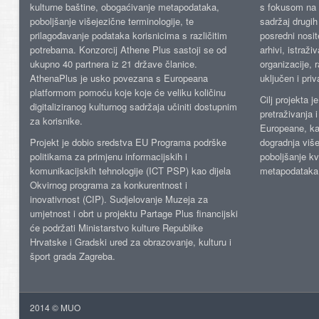
kulturne baštine, obogaćivanje metapodataka,
s fokusom na s
poboljšanje višejezične terminologije, te
sadržaj drugih 
prilagođavanje podataka korisnicima s različitim
posredni nosite
potrebama. Konzorcij Athene Plus sastoji se od
arhivi, istraži
ukupno 40 partnera iz 21 države članice.
organizacije, 
AthenaPlus je usko povezana s Europeana
uključen i priv
platformom pomoću koje koje će veliku količinu
Cilj projekta 
digitaliziranog kulturnog sadržaja učiniti dostupnim
pretraživanja 
za korisnike.
Europeane, kao
Projekt je dobio sredstva EU Programa podrške
dogradnja više
politikama za primjenu informacijskih i
poboljšanje kv
komunikacijskih tehnologije (ICT PSP) kao dijela
metapodataka
Okvirnog programa za konkurentnost i
inovativnost (CIP). Sudjelovanje Muzeja za
umjetnost i obrt u projektu Partage Plus financijski
će podržati Ministarstvo kulture Republike
Hrvatske i Gradski ured za obrazovanje, kulturu i
šport grada Zagreba.
2014 © MUO