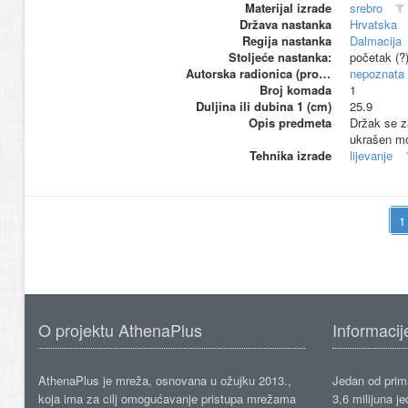
Materijal izrade
srebro
Država nastanka
Hrvatska
Regija nastanka
Dalmacija
Stoljeće nastanka:
početak (?
Autorska radionica (proizvođač)
nepoznata
Broj komada
1
Duljina ili dubina 1 (cm)
25.9
Opis predmeta
Držak se za
ukrašen mo
Tehnika izrade
lijevanje
O projektu AthenaPlus
Informacij
AthenaPlus je mreža, osnovana u ožujku 2013.,
Jedan od prima
koja ima za cilj omogućavanje pristupa mrežama
3,6 milijuna j