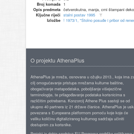
Broj komada
1
Opis predmeta
četverokutna, manja, crni štampani dekor
Ključne riječi
stalni postav 1995
Izložbe
! 1973/1, "Stolno posuđe i pribor od re
O projektu AthenaPlus
AthenaPlus je mreža, osnovana u ožujku 2013., koja ima z
cilj omogućavanje pristupa mrežama kulturne baštine,
obogaćivanje metapodataka, poboljšanje višejezične
terminologije, te prilagođavanje podataka korisnicima s
različitim potrebama. Konzorcij Athene Plus sastoji se od
ukupno 40 partnera iz 21 države članice. AthenaPlus je us
povezana s Europeana platformom pomoću koje koje će
veliku količinu digitaliziranog kulturnog sadržaja učiniti
dostupnim za korisnike.
Projekt je dobio sredstva EU Programa podrške politikama 