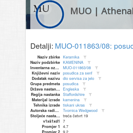
MUO | Athena
Detalji:
MUO-011863/08: posud
Naziv zbirke
Keramika
Naziv podzbirke
KAMENINA
Inventarna oznaka
MUO-011863/08
Književni naziv
posudica za senf
Dodatak nazivu
dio servisa za jelo
Grupa predmeta
posudica
Država nastanka
Engleska
Regija nastanka
Staffordshire
Materijal izrade
kamenina
Tehnika izrade
tiskani ukras
Autorska radionica (proizvođač)
Tvornica Wedgwood
Stoljeće nastanka
treća četvrt 19
v1xš1xd1
7
Promjer 1
4.7
Promjer 2
9.2