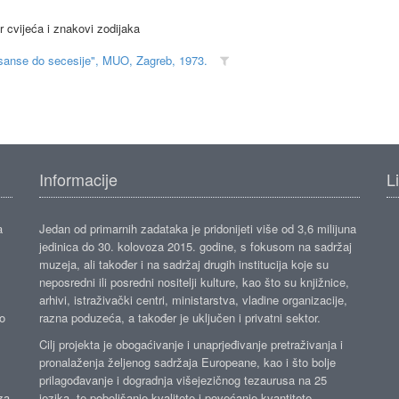
 cvijeća i znakovi zodijaka
nesanse do secesije", MUO, Zagreb, 1973.
Informacije
L
a
Jedan od primarnih zadataka je pridonijeti više od 3,6 milijuna
jedinica do 30. kolovoza 2015. godine, s fokusom na sadržaj
muzeja, ali također i na sadržaj drugih institucija koje su
neposredni ili posredni nositelji kulture, kao što su knjižnice,
arhivi, istraživački centri, ministarstva, vladine organizacije,
ko
razna poduzeća, a također je uključen i privatni sektor.
Cilj projekta je obogaćivanje i unaprjeđivanje pretraživanja i
pronalaženja željenog sadržaja Europeane, kao i što bolje
prilagođavanje i dogradnja višejezičnog tezaurusa na 25
za
jezika, te poboljšanje kvalitete i povećanje kvantitete