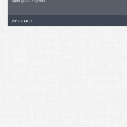
šport grada Zagreba.
2014 © MUO