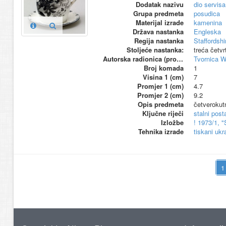
Dodatak nazivu
dio servisa
Grupa predmeta
posudica
Materijal izrade
kamenina
Država nastanka
Engleska
Regija nastanka
Staffordshi
Stoljeće nastanka:
treća četvr
Autorska radionica (proizvođač)
Tvornica 
Broj komada
1
Visina 1 (cm)
7
Promjer 1 (cm)
4.7
Promjer 2 (cm)
9.2
Opis predmeta
četverokut
Ključne riječi
stalni pos
Izložbe
! 1973/1, 
Tehnika izrade
tiskani ukr