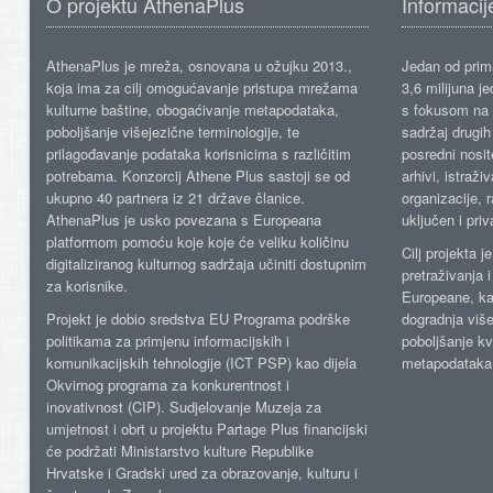
O projektu AthenaPlus
Informacij
AthenaPlus je mreža, osnovana u ožujku 2013.,
Jedan od prima
koja ima za cilj omogućavanje pristupa mrežama
3,6 milijuna j
kulturne baštine, obogaćivanje metapodataka,
s fokusom na s
poboljšanje višejezične terminologije, te
sadržaj drugih 
prilagođavanje podataka korisnicima s različitim
posredni nosite
potrebama. Konzorcij Athene Plus sastoji se od
arhivi, istraži
ukupno 40 partnera iz 21 države članice.
organizacije, 
AthenaPlus je usko povezana s Europeana
uključen i priv
platformom pomoću koje koje će veliku količinu
Cilj projekta 
digitaliziranog kulturnog sadržaja učiniti dostupnim
pretraživanja 
za korisnike.
Europeane, kao
Projekt je dobio sredstva EU Programa podrške
dogradnja više
politikama za primjenu informacijskih i
poboljšanje kv
komunikacijskih tehnologije (ICT PSP) kao dijela
metapodataka
Okvirnog programa za konkurentnost i
inovativnost (CIP). Sudjelovanje Muzeja za
umjetnost i obrt u projektu Partage Plus financijski
će podržati Ministarstvo kulture Republike
Hrvatske i Gradski ured za obrazovanje, kulturu i