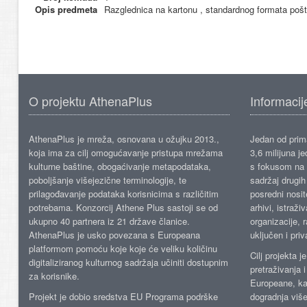
Opis predmeta
Razglednica na kartonu , standardnog formata pošt
O projektu AthenaPlus
Informacij
AthenaPlus je mreža, osnovana u ožujku 2013.,
Jedan od prima
koja ima za cilj omogućavanje pristupa mrežama
3,6 milijuna j
kulturne baštine, obogaćivanje metapodataka,
s fokusom na s
poboljšanje višejezične terminologije, te
sadržaj drugih 
prilagođavanje podataka korisnicima s različitim
posredni nosite
potrebama. Konzorcij Athene Plus sastoji se od
arhivi, istraži
ukupno 40 partnera iz 21 države članice.
organizacije, 
AthenaPlus je usko povezana s Europeana
uključen i priv
platformom pomoću koje koje će veliku količinu
Cilj projekta 
digitaliziranog kulturnog sadržaja učiniti dostupnim
pretraživanja 
za korisnike.
Europeane, kao
Projekt je dobio sredstva EU Programa podrške
dogradnja više