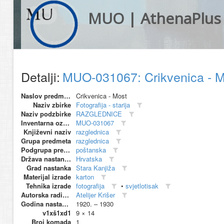
MUO | AthenaPlus
Detalji:
MUO-031067: Crikvenica - M
Naslov predmeta
Crikvenica - Most
Naziv zbirke
Fotografija - starija
Naziv podzbirke
RAZGLEDNICE
Inventarna oznaka
MUO-031067
Književni naziv
razglednica
Grupa predmeta
razglednica
Podgrupa predmeta
poštanska
Država nastanka
Hrvatska
Grad nastanka
Stara Kanjiža
Materijal izrade
karton
Tehnika izrade
fotografija
•
svjetlotisak
Autorska radionica (proizvođač)
Atelijer Krišer
Godina nastanka
1920. – 1930
v1xš1xd1
9 × 14
Broj komada
1