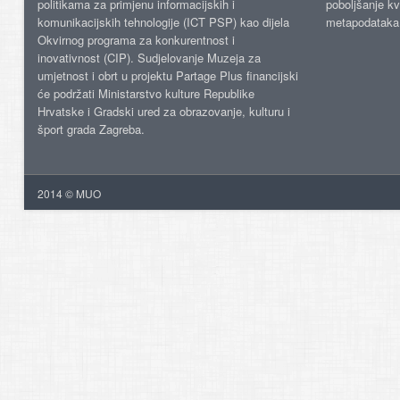
politikama za primjenu informacijskih i
poboljšanje kv
komunikacijskih tehnologije (ICT PSP) kao dijela
metapodataka
Okvirnog programa za konkurentnost i
inovativnost (CIP). Sudjelovanje Muzeja za
umjetnost i obrt u projektu Partage Plus financijski
će podržati Ministarstvo kulture Republike
Hrvatske i Gradski ured za obrazovanje, kulturu i
šport grada Zagreba.
2014 © MUO