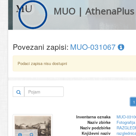
MUO | AthenaPlus
Povezani zapisi:
MUO-031067
Podaci zapisa nisu dostupni
Inventarna oznaka
MUO-0310
Naziv zbirke
Fotografija 
Naziv podzbirke
RAZGLED
Književni naziv
razglednic