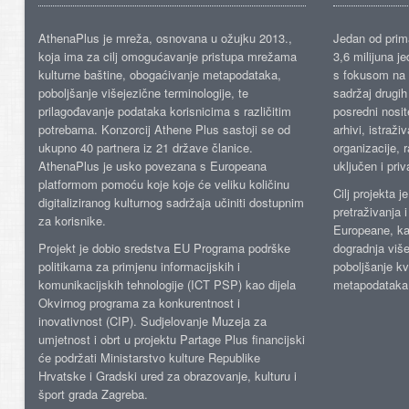
AthenaPlus je mreža, osnovana u ožujku 2013.,
Jedan od prima
koja ima za cilj omogućavanje pristupa mrežama
3,6 milijuna j
kulturne baštine, obogaćivanje metapodataka,
s fokusom na s
poboljšanje višejezične terminologije, te
sadržaj drugih 
prilagođavanje podataka korisnicima s različitim
posredni nosite
potrebama. Konzorcij Athene Plus sastoji se od
arhivi, istraži
ukupno 40 partnera iz 21 države članice.
organizacije, 
AthenaPlus je usko povezana s Europeana
uključen i priv
platformom pomoću koje koje će veliku količinu
Cilj projekta 
digitaliziranog kulturnog sadržaja učiniti dostupnim
pretraživanja 
za korisnike.
Europeane, kao
Projekt je dobio sredstva EU Programa podrške
dogradnja više
politikama za primjenu informacijskih i
poboljšanje kv
komunikacijskih tehnologije (ICT PSP) kao dijela
metapodataka
Okvirnog programa za konkurentnost i
inovativnost (CIP). Sudjelovanje Muzeja za
umjetnost i obrt u projektu Partage Plus financijski
će podržati Ministarstvo kulture Republike
Hrvatske i Gradski ured za obrazovanje, kulturu i
šport grada Zagreba.