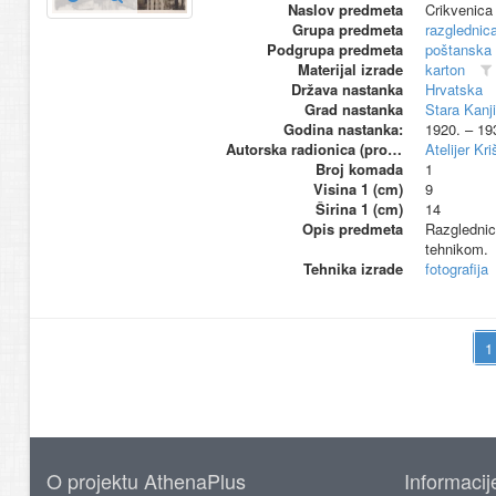
Naslov predmeta
Crikvenica
Grupa predmeta
razglednic
Podgrupa predmeta
poštanska
Materijal izrade
karton
Država nastanka
Hrvatska
Grad nastanka
Stara Kanj
Godina nastanka:
1920. – 19
Autorska radionica (proizvođač)
Atelijer Kri
Broj komada
1
Visina 1 (cm)
9
Širina 1 (cm)
14
Opis predmeta
Razglednic
tehnikom.
Tehnika izrade
fotografija
O projektu AthenaPlus
Informacij