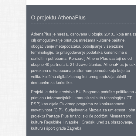
O projektu AthenaPlus
AthenaPlus je mreža, osnovana u ožujku 2013., koja ima z
cilj omogućavanje pristupa mrežama kulturne baštine,
obogaćivanje metapodataka, poboljšanje višejezične
terminologije, te prilagođavanje podataka korisnicima s
različitim potrebama. Konzorcij Athene Plus sastoji se od
ukupno 40 partnera iz 21 države članice. AthenaPlus je us
povezana s Europeana platformom pomoću koje koje će
veliku količinu digitaliziranog kulturnog sadržaja učiniti
dostupnim za korisnike.
Projekt je dobio sredstva EU Programa podrške politikama 
primjenu informacijskih i komunikacijskih tehnologije (ICT
PSP) kao dijela Okvirnog programa za konkurentnost i
inovativnost (CIP). Sudjelovanje Muzeja za umjetnost i obrt
projektu Partage Plus financijski će podržati Ministarstvo
kulture Republike Hrvatske i Gradski ured za obrazovanje,
kulturu i šport grada Zagreba.