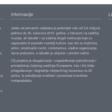
Informacije
L
a
Jedan od primarnih zadataka je pridonijeti više od 3,6 milijuna
jedinica do 30. kolovoza 2015. godine, s fokusom na sadržaj
muzeja, ali također i na sadržaj drugih institucija koje su
neposredni ili posredni nositelji kulture, kao što su knjižnice,
arhivi, istraživački centri, ministarstva, vladine organizacije,
ko
razna poduzeća, a također je uključen i privatni sektor.
Cilj projekta je obogaćivanje i unaprjeđivanje pretraživanja i
pronalaženja željenog sadržaja Europeane, kao i što bolje
prilagođavanje i dogradnja višejezičnog tezaurusa na 25
za
jezika, te poboljšanje kvalitete i povećanje kvantitete
metapodataka.
 u