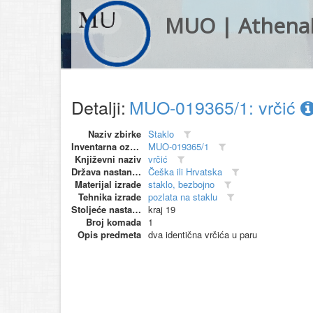
MUO | Athena
Detalji:
MUO-019365/1: vrčić
Naziv zbirke
Staklo
Inventarna oznaka
MUO-019365/1
Književni naziv
vrčić
Država nastanka
Češka ili Hrvatska
Materijal izrade
staklo, bezbojno
Tehnika izrade
pozlata na staklu
Stoljeće nastanka
kraj 19
Broj komada
1
Opis predmeta
dva identična vrčića u paru