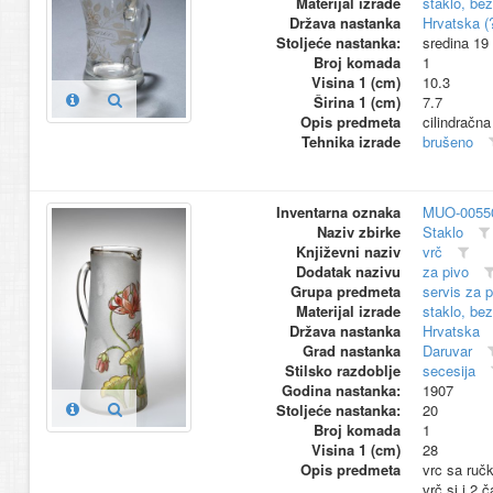
Materijal izrade
staklo, be
Država nastanka
Hrvatska (
Stoljeće nastanka:
sredina 19
Broj komada
1
Visina 1 (cm)
10.3
Širina 1 (cm)
7.7
Opis predmeta
cilindračn
Tehnika izrade
brušeno
Inventarna oznaka
MUO-0055
Naziv zbirke
Staklo
Književni naziv
vrč
Dodatak nazivu
za pivo
Grupa predmeta
servis za p
Materijal izrade
staklo, be
Država nastanka
Hrvatska
Grad nastanka
Daruvar
Stilsko razdoblje
secesija
Godina nastanka:
1907
Stoljeće nastanka:
20
Broj komada
1
Visina 1 (cm)
28
Opis predmeta
vrc sa ruč
vrč si i 2 