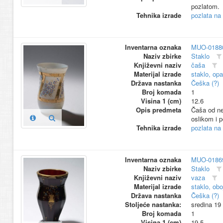
pozlatom.
Tehnika izrade
pozlata na 
Inventarna oznaka
MUO-0188
Naziv zbirke
Staklo
Književni naziv
čaša
Materijal izrade
staklo, opa
Država nastanka
Češka (?)
Broj komada
1
Visina 1 (cm)
12.6
Opis predmeta
Čaša od nep
oslikom i 
Tehnika izrade
pozlata na 
Inventarna oznaka
MUO-0186
Naziv zbirke
Staklo
Književni naziv
vaza
Materijal izrade
staklo, ob
Država nastanka
Češka (?)
Stoljeće nastanka:
sredina 19
Broj komada
1
Visina 1 (cm)
19.5