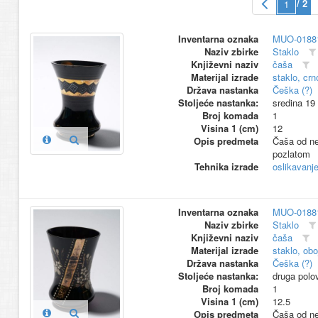
/ 2
Inventarna oznaka
MUO-0188
Naziv zbirke
Staklo
Književni naziv
čaša
Materijal izrade
staklo, crn
Država nastanka
Češka (?)
Stoljeće nastanka:
sredina 19
Broj komada
1
Visina 1 (cm)
12
Opis predmeta
Čaša od ne
pozlatom
Tehnika izrade
oslikavanj
Inventarna oznaka
MUO-0188
Naziv zbirke
Staklo
Književni naziv
čaša
Materijal izrade
staklo, ob
Država nastanka
Češka (?)
Stoljeće nastanka:
druga polo
Broj komada
1
Visina 1 (cm)
12.5
Opis predmeta
Čaša od nep