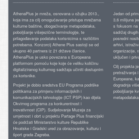
AthenaPlus je mreža, osnovana u ožujku 2013.,
Jedan od prima
koja ima za cilj omogućavanje pristupa mrežama
3,6 milijuna j
kulturne baštine, obogaćivanje metapodataka,
s fokusom na s
poboljšanje višejezične terminologije, te
sadržaj drugih 
prilagođavanje podataka korisnicima s različitim
posredni nosite
potrebama. Konzorcij Athene Plus sastoji se od
arhivi, istraži
ukupno 40 partnera iz 21 države članice.
organizacije, 
AthenaPlus je usko povezana s Europeana
uključen i priv
platformom pomoću koje koje će veliku količinu
Cilj projekta 
digitaliziranog kulturnog sadržaja učiniti dostupnim
pretraživanja 
za korisnike.
Europeane, kao
Projekt je dobio sredstva EU Programa podrške
dogradnja više
politikama za primjenu informacijskih i
poboljšanje kv
komunikacijskih tehnologije (ICT PSP) kao dijela
metapodataka
Okvirnog programa za konkurentnost i
inovativnost (CIP). Sudjelovanje Muzeja za
umjetnost i obrt u projektu Partage Plus financijski
će podržati Ministarstvo kulture Republike
Hrvatske i Gradski ured za obrazovanje, kulturu i
šport grada Zagreba.