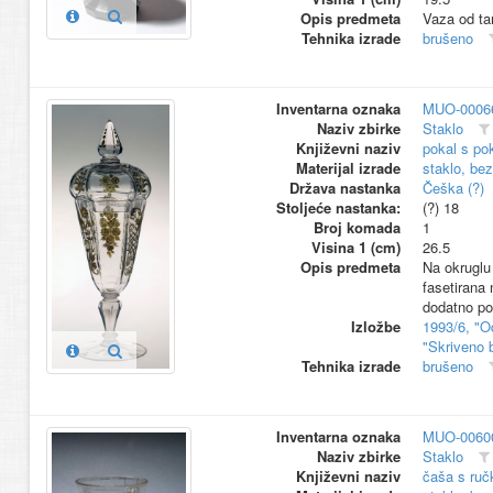
Opis predmeta
Vaza od tam
Tehnika izrade
brušeno
Inventarna oznaka
MUO-0006
Naziv zbirke
Staklo
Književni naziv
pokal s po
Materijal izrade
staklo, be
Država nastanka
Češka (?)
Stoljeće nastanka:
(?) 18
Broj komada
1
Visina 1 (cm)
26.5
Opis predmeta
Na okruglu
fasetirana
dodatno po
Izložbe
1993/6, "O
"Skriveno 
Tehnika izrade
brušeno
Inventarna oznaka
MUO-0060
Naziv zbirke
Staklo
Književni naziv
čaša s ru