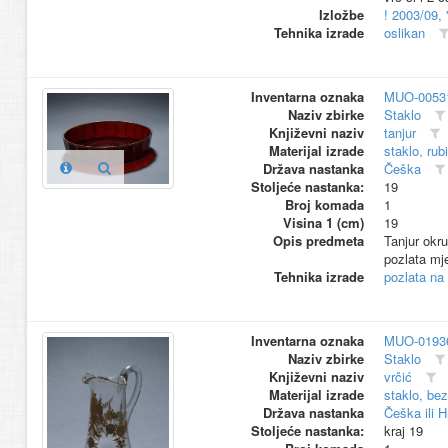
Izložbe
! 2003/09,
Tehnika izrade
oslikan
Inventarna oznaka
MUO-0053
Naziv zbirke
Staklo
Književni naziv
tanjur
Materijal izrade
staklo, rub
Država nastanka
Češka
Stoljeće nastanka:
19
Broj komada
1
Visina 1 (cm)
19
Opis predmeta
Tanjur okru
pozlata mje
Tehnika izrade
pozlata na 
Inventarna oznaka
MUO-0193
Naziv zbirke
Staklo
Književni naziv
vrčić
Materijal izrade
staklo, be
Država nastanka
Češka ili 
Stoljeće nastanka:
kraj 19