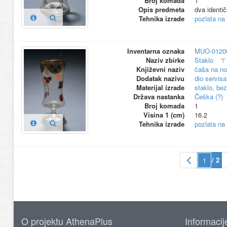
Broj komada
1
Opis predmeta
dva identič
Tehnika izrade
pozlata na 
Inventarna oznaka
MUO-0120
Naziv zbirke
Staklo
Književni naziv
čaša na no
Dodatak nazivu
dio servisa
Materijal izrade
staklo, be
Država nastanka
Češka (?)
Broj komada
1
Visina 1 (cm)
16.2
Tehnika izrade
pozlata na 
/ 2
O projektu AthenaPlus
Informacij