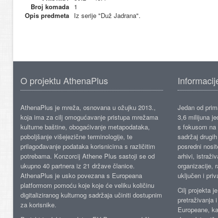
Broj komada
1
Opis predmeta
Iz serije "Duž Jadrana".
O projektu AthenaPlus
Informacij
AthenaPlus je mreža, osnovana u ožujku 2013.,
Jedan od prima
koja ima za cilj omogućavanje pristupa mrežama
3,6 milijuna j
kulturne baštine, obogaćivanje metapodataka,
s fokusom na s
poboljšanje višejezične terminologije, te
sadržaj drugih 
prilagođavanje podataka korisnicima s različitim
posredni nosite
potrebama. Konzorcij Athene Plus sastoji se od
arhivi, istraži
ukupno 40 partnera iz 21 države članice.
organizacije, 
AthenaPlus je usko povezana s Europeana
uključen i priv
platformom pomoću koje koje će veliku količinu
Cilj projekta 
digitaliziranog kulturnog sadržaja učiniti dostupnim
pretraživanja 
za korisnike.
Europeane, kao