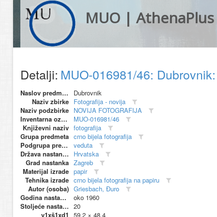
MUO | AthenaPlus
Detalji:
MUO-016981/46: Dubrovnik: 
Naslov predmeta
Dubrovnik
Naziv zbirke
Fotografija - novija
Naziv podzbirke
NOVIJA FOTOGRAFIJA
Inventarna oznaka
MUO-016981/46
Književni naziv
fotografija
Grupa predmeta
crno bijela fotografija
Podgrupa predmeta
veduta
Država nastanka
Hrvatska
Grad nastanka
Zagreb
Materijal izrade
papir
Tehnika izrade
crno bijela fotografija na papiru
Autor (osoba)
Griesbach, Đuro
Godina nastanka
oko 1960
Stoljeće nastanka
20
v1xš1xd1
59.2 × 48.4