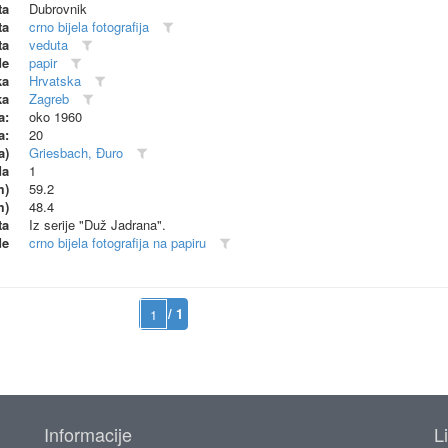
ta
Dubrovnik
ta
crno bijela fotografija
ta
veduta
de
papir
ka
Hrvatska
ka
Zagreb
a:
oko 1960
a:
20
a)
Griesbach, Đuro
da
1
m)
59.2
m)
48.4
ta
Iz serije "Duž Jadrana".
de
crno bijela fotografija na papiru
/ 1
Informacije
L