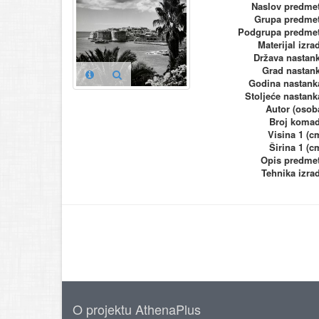
Naslov predme
Grupa predme
Podgrupa predme
Materijal izra
Država nastan
Grad nastan
Godina nastank
Stoljeće nastank
Autor (osob
Broj koma
Visina 1 (c
Širina 1 (c
Opis predme
Tehnika izra
O projektu AthenaPlus