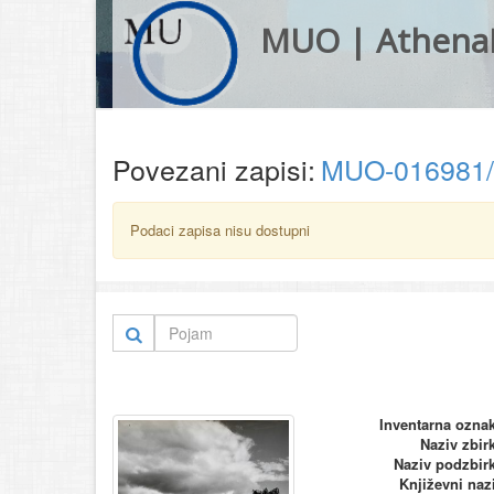
MUO | Athena
Povezani zapisi:
MUO-016981
Podaci zapisa nisu dostupni
Inventarna ozna
Naziv zbir
Naziv podzbir
Književni naz