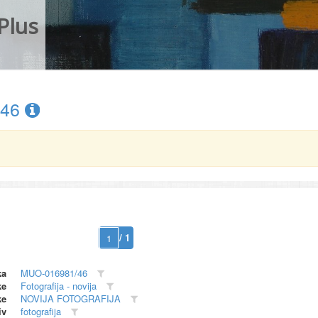
Plus
/46
/ 1
ka
MUO-016981/46
ke
Fotografija - novija
ke
NOVIJA FOTOGRAFIJA
iv
fotografija