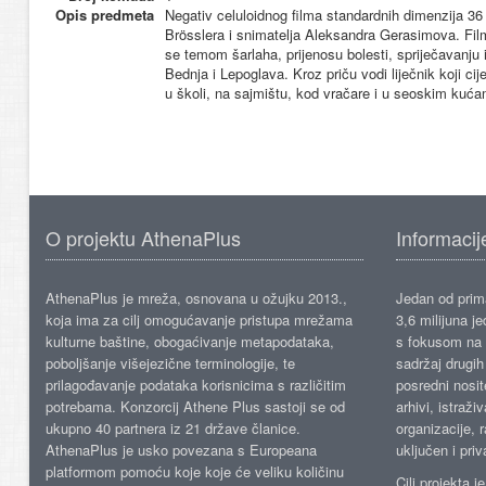
Opis predmeta
Negativ celuloidnog filma standardnih dimenzija 3
Brösslera i snimatelja Aleksandra Gerasimova. Film
se temom šarlaha, prijenosu bolesti, spriječavanju i
Bednja i Lepoglava. Kroz priču vodi liječnik koji ci
u školi, na sajmištu, kod vračare i u seoskim kuća
O projektu AthenaPlus
Informacij
AthenaPlus je mreža, osnovana u ožujku 2013.,
Jedan od prima
koja ima za cilj omogućavanje pristupa mrežama
3,6 milijuna j
kulturne baštine, obogaćivanje metapodataka,
s fokusom na s
poboljšanje višejezične terminologije, te
sadržaj drugih 
prilagođavanje podataka korisnicima s različitim
posredni nosite
potrebama. Konzorcij Athene Plus sastoji se od
arhivi, istraži
ukupno 40 partnera iz 21 države članice.
organizacije, 
AthenaPlus je usko povezana s Europeana
uključen i priv
platformom pomoću koje koje će veliku količinu
Cilj projekta 