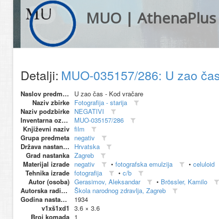
MUO | AthenaPlus
Detalji:
MUO-035157/286: U zao čas 
Naslov predmeta
U zao čas - Kod vračare
Naziv zbirke
Fotografija - starija
Naziv podzbirke
NEGATIVI
Inventarna oznaka
MUO-035157/286
Književni naziv
film
Grupa predmeta
negativ
Država nastanka
Hrvatska
Grad nastanka
Zagreb
Materijal izrade
negativ
•
fotografska emulzija
•
celuloid
Tehnika izrade
fotografija
•
c/b
Autor (osoba)
Gerasimov, Aleksandar
•
Brössler, Kamilo
Autorska radionica (proizvođač)
Škola narodnog zdravlja, Zagreb
Godina nastanka
1934
v1xš1xd1
3.6 × 3.6
Broj komada
1