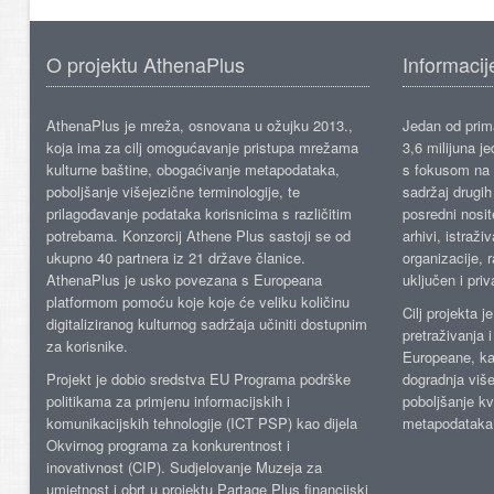
O projektu AthenaPlus
Informacij
AthenaPlus je mreža, osnovana u ožujku 2013.,
Jedan od prima
koja ima za cilj omogućavanje pristupa mrežama
3,6 milijuna j
kulturne baštine, obogaćivanje metapodataka,
s fokusom na s
poboljšanje višejezične terminologije, te
sadržaj drugih 
prilagođavanje podataka korisnicima s različitim
posredni nosite
potrebama. Konzorcij Athene Plus sastoji se od
arhivi, istraži
ukupno 40 partnera iz 21 države članice.
organizacije, 
AthenaPlus je usko povezana s Europeana
uključen i priv
platformom pomoću koje koje će veliku količinu
Cilj projekta 
digitaliziranog kulturnog sadržaja učiniti dostupnim
pretraživanja 
za korisnike.
Europeane, kao
Projekt je dobio sredstva EU Programa podrške
dogradnja više
politikama za primjenu informacijskih i
poboljšanje kv
komunikacijskih tehnologije (ICT PSP) kao dijela
metapodataka
Okvirnog programa za konkurentnost i
inovativnost (CIP). Sudjelovanje Muzeja za
umjetnost i obrt u projektu Partage Plus financijski