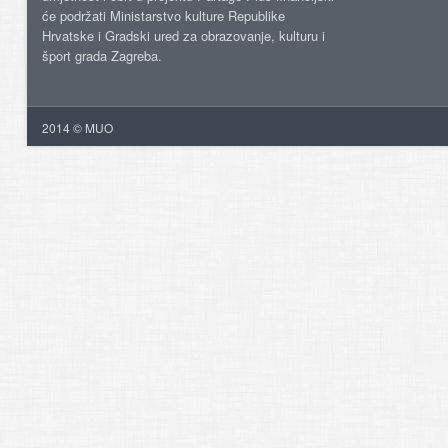
će podržati Ministarstvo kulture Republike
Hrvatske i Gradski ured za obrazovanje, kulturu i
šport grada Zagreba.
2014 © MUO