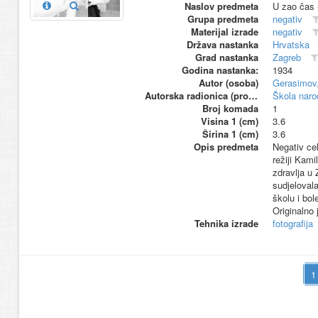
Naslov predmeta
U zao čas 
Grupa predmeta
negativ
Materijal izrade
negativ
Država nastanka
Hrvatska
Grad nastanka
Zagreb
Godina nastanka:
1934
Autor (osoba)
Gerasimov,
Autorska radionica (proizvođač)
Škola naro
Broj komada
1
Visina 1 (cm)
3.6
Širina 1 (cm)
3.6
Opis predmeta
Negativ ce
režiji Kam
zdravlja u 
sudjelovala
školu i bo
Originalno 
Tehnika izrade
fotografija