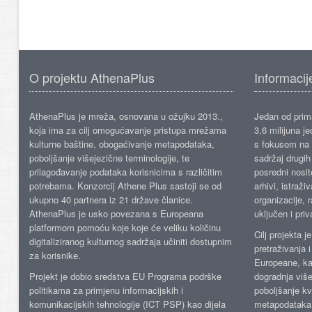
O projektu AthenaPlus
Informacij
AthenaPlus je mreža, osnovana u ožujku 2013.,
Jedan od prima
koja ima za cilj omogućavanje pristupa mrežama
3,6 milijuna j
kulturne baštine, obogaćivanje metapodataka,
s fokusom na s
poboljšanje višejezične terminologije, te
sadržaj drugih 
prilagođavanje podataka korisnicima s različitim
posredni nosite
potrebama. Konzorcij Athene Plus sastoji se od
arhivi, istraži
ukupno 40 partnera iz 21 države članice.
organizacije, 
AthenaPlus je usko povezana s Europeana
uključen i priv
platformom pomoću koje koje će veliku količinu
Cilj projekta 
digitaliziranog kulturnog sadržaja učiniti dostupnim
pretraživanja 
za korisnike.
Europeane, kao
Projekt je dobio sredstva EU Programa podrške
dogradnja više
politikama za primjenu informacijskih i
poboljšanje kv
komunikacijskih tehnologije (ICT PSP) kao dijela
metapodataka