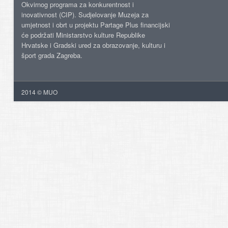
Okvirnog programa za konkurentnost i
inovativnost (CIP). Sudjelovanje Muzeja za
umjetnost i obrt u projektu Partage Plus financijski
će podržati Ministarstvo kulture Republike
Hrvatske i Gradski ured za obrazovanje, kulturu i
šport grada Zagreba.
2014 © MUO