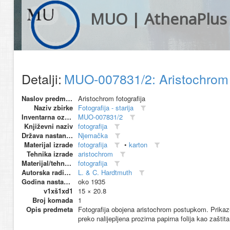
MUO | AthenaPlus
Detalji:
MUO-007831/2: Aristochrom fo
Naslov predmeta
Aristochrom fotografija
Naziv zbirke
Fotografija - starija
Inventarna oznaka
MUO-007831/2
Književni naziv
fotografija
Država nastanka
Njemačka
Materijal izrade
fotografija
•
karton
Tehnika izrade
aristochrom
Materijal/tehnika
fotografija
Autorska radionica (proizvođač)
L. & C. Hardtmuth
Godina nastanka
oko 1935
v1xš1xd1
15 × 20.8
Broj komada
1
Opis predmeta
Fotografija obojena aristochrom postupkom. Prikazuj
preko nalijepljena prozirna papirna folija kao zaštita