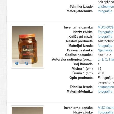
nalijepljen
Tehnika izrade
aristochro
Materijal/tehnika
fotografija
Inventarna oznaka
MUO-0078
Naziv zbirke
Fotografija 
Književni naziv
fotografija
Naslov predmeta
Aristochrom
Materijal izrade
fotografija
Država nastanka
Njemačka
Godina nastanka:
oko 1935
Autorska radionica (proizvođač)
L. & C. Ha
Broj komada
1
Visina 1 (cm)
15
Širina 1 (cm)
20.8
Opis predmeta
Fotografija
paspartu, a
Tehnika izrade
aristochro
Materijal/tehnika
fotografija
Inventarna oznaka
MUO-0078
Naziv zbirke
Fotografija 