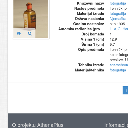
Književni naziv
fotografija
Naslov predmeta
Tehnički pr
Materijal izrade
fotografija
Država nastanka
Njemačka
Godina nastanka:
oko 1935
Autorska radionica (proizvođač)
L. & C. Ha
Broj komada
1
Visina 1 (cm)
12.9
Širina 1 (cm)
9.7
Opis predmeta
Tehnički pr
kolor fotog
breskve. Ul
Tehnika izrade
aristochro
Materijal/tehnika
fotografija
O projektu AthenaPlus
Informacij