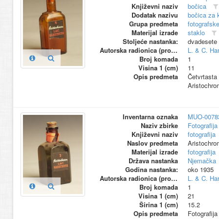
Književni naziv
bočica
Dodatak nazivu
bočica za 
Grupa predmeta
fotografske
Materijal izrade
staklo
Stoljeće nastanka:
dvadesete 
Autorska radionica (proizvođač)
L. & C. Ha
Broj komada
1
Visina 1 (cm)
11
Opis predmeta
Četvrtasta 
Aristochro
Inventarna oznaka
MUO-0078
Naziv zbirke
Fotografija 
Književni naziv
fotografija
Naslov predmeta
Aristochrom
Materijal izrade
fotografija
Država nastanka
Njemačka
Godina nastanka:
oko 1935
Autorska radionica (proizvođač)
L. & C. Ha
Broj komada
1
Visina 1 (cm)
21
Širina 1 (cm)
15.2
Opis predmeta
Fotografija