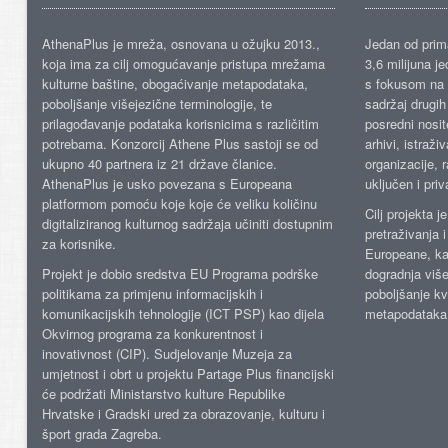
AthenaPlus je mreža, osnovana u ožujku 2013.,
Jedan od prima
koja ima za cilj omogućavanje pristupa mrežama
3,6 milijuna j
kulturne baštine, obogaćivanje metapodataka,
s fokusom na s
poboljšanje višejezične terminologije, te
sadržaj drugih 
prilagođavanje podataka korisnicima s različitim
posredni nosite
potrebama. Konzorcij Athene Plus sastoji se od
arhivi, istraži
ukupno 40 partnera iz 21 države članice.
organizacije, 
AthenaPlus je usko povezana s Europeana
uključen i priv
platformom pomoću koje koje će veliku količinu
Cilj projekta 
digitaliziranog kulturnog sadržaja učiniti dostupnim
pretraživanja 
za korisnike.
Europeane, kao
Projekt je dobio sredstva EU Programa podrške
dogradnja više
politikama za primjenu informacijskih i
poboljšanje kv
komunikacijskih tehnologije (ICT PSP) kao dijela
metapodataka
Okvirnog programa za konkurentnost i
inovativnost (CIP). Sudjelovanje Muzeja za
umjetnost i obrt u projektu Partage Plus financijski
će podržati Ministarstvo kulture Republike
Hrvatske i Gradski ured za obrazovanje, kulturu i
šport grada Zagreba.