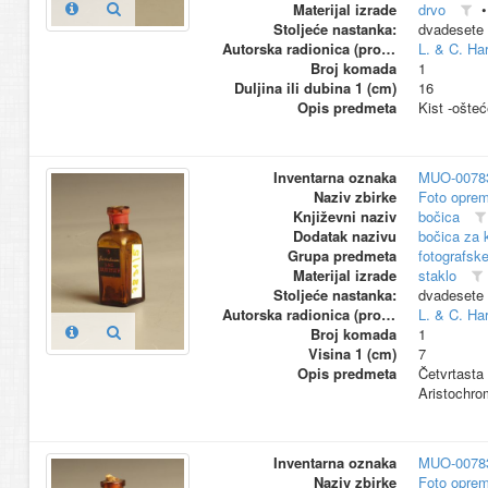
Materijal izrade
drvo
Stoljeće nastanka:
dvadesete 
Autorska radionica (proizvođač)
L. & C. Ha
Broj komada
1
Duljina ili dubina 1 (cm)
16
Opis predmeta
Kist -ošte
Inventarna oznaka
MUO-0078
Naziv zbirke
Foto opre
Književni naziv
bočica
Dodatak nazivu
bočica za 
Grupa predmeta
fotografske
Materijal izrade
staklo
Stoljeće nastanka:
dvadesete 
Autorska radionica (proizvođač)
L. & C. Ha
Broj komada
1
Visina 1 (cm)
7
Opis predmeta
Četvrtasta 
Aristochro
Inventarna oznaka
MUO-0078
Naziv zbirke
Foto opre