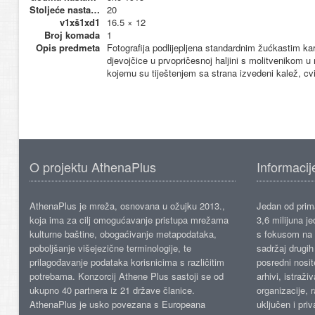
Stoljeće nastanka
20
v1xš1xd1
16.5 × 12
Broj komada
1
Opis predmeta
Fotografija podlijepljena standardnim žućkastim kar
djevojčice u prvopričesnoj haljini s molitvenikom u 
kojemu su tiještenjem sa strana izvedeni kalež, cvi
O projektu AthenaPlus
Informacij
AthenaPlus je mreža, osnovana u ožujku 2013.,
Jedan od prima
koja ima za cilj omogućavanje pristupa mrežama
3,6 milijuna j
kulturne baštine, obogaćivanje metapodataka,
s fokusom na s
poboljšanje višejezične terminologije, te
sadržaj drugih 
prilagođavanje podataka korisnicima s različitim
posredni nosite
potrebama. Konzorcij Athene Plus sastoji se od
arhivi, istraži
ukupno 40 partnera iz 21 države članice.
organizacije, 
AthenaPlus je usko povezana s Europeana
uključen i priv