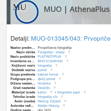
MUO | AthenaPlus
Detalji:
MUO-013345/043: Prvopričesn
Naslov predmeta
Prvopričesna fotografija
Naziv zbirke
Fotografija - starija
Naziv podzbirke
PLATINOTIPIJA
Inventarna oznaka
MUO-013345/043
Književni naziv
fotografija
Dodatak nazivu
portret
Grupa predmeta
kabinet format
Podgrupa predmeta
dječji portret
Država nastanka
Hrvatska
Grad nastanka
Varaždin
Materijal izrade
karton
•
fotografski papir
Tehnika izrade
fotografija c/b
Autor (osoba)
Heiszig, Eduard
Autorska radionica (proizvođač)
Atelijer Heiszig
Godina nastanka
oko 1915