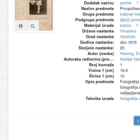
Dodatak nazivu
portret
Naslov predmeta
Prvopričesn
Grupa predmeta
kabinet fo
Podgrupa predmeta
dječji portr
Materijal izrade
karton
Država nastanka
Hrvatska
Grad nastanka
Varaždin
Godina nastanka:
oko 1915
Stoljeće nastanka:
20
Autor (osoba)
Heiszig, E
Autorska radionica (proizvođač)
Atelijer He
Broj komada
1
Visina 1 (cm)
16.5
Širina 1 (cm)
12
Opis predmeta
Fotografija
fotografija
nalijepljen
Tehnika izrade
fotografija 