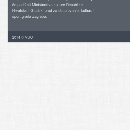
će podržati Ministarstvo kulture Republike
Hrvatske i Gradski ured za obrazovanje, kulturu i
šport grada Zagreba.
2014 © MUO