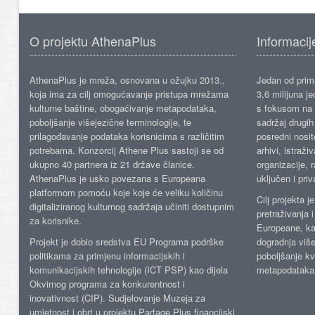
O projektu AthenaPlus
Informacij
AthenaPlus je mreža, osnovana u ožujku 2013.,
Jedan od prima
koja ima za cilj omogućavanje pristupa mrežama
3,6 milijuna j
kulturne baštine, obogaćivanje metapodataka,
s fokusom na s
poboljšanje višejezične terminologije, te
sadržaj drugih 
prilagođavanje podataka korisnicima s različitim
posredni nosite
potrebama. Konzorcij Athene Plus sastoji se od
arhivi, istraži
ukupno 40 partnera iz 21 države članice.
organizacije, 
AthenaPlus je usko povezana s Europeana
uključen i priv
platformom pomoću koje koje će veliku količinu
Cilj projekta 
digitaliziranog kulturnog sadržaja učiniti dostupnim
pretraživanja 
za korisnike.
Europeane, kao
Projekt je dobio sredstva EU Programa podrške
dogradnja više
politikama za primjenu informacijskih i
poboljšanje kv
komunikacijskih tehnologije (ICT PSP) kao dijela
metapodataka
Okvirnog programa za konkurentnost i
inovativnost (CIP). Sudjelovanje Muzeja za
umjetnost i obrt u projektu Partage Plus financijski