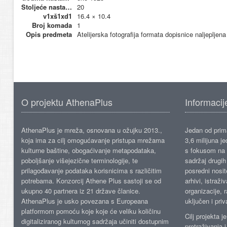
Stoljeće nastanka
20
v1xš1xd1
16.4 × 10.4
Broj komada
1
Opis predmeta
Atelijerska fotografija formata dopisnice naljepljen
O projektu AthenaPlus
Informacij
AthenaPlus je mreža, osnovana u ožujku 2013.,
Jedan od prima
koja ima za cilj omogućavanje pristupa mrežama
3,6 milijuna j
kulturne baštine, obogaćivanje metapodataka,
s fokusom na s
poboljšanje višejezične terminologije, te
sadržaj drugih 
prilagođavanje podataka korisnicima s različitim
posredni nosite
potrebama. Konzorcij Athene Plus sastoji se od
arhivi, istraži
ukupno 40 partnera iz 21 države članice.
organizacije, 
AthenaPlus je usko povezana s Europeana
uključen i priv
platformom pomoću koje koje će veliku količinu
Cilj projekta 
digitaliziranog kulturnog sadržaja učiniti dostupnim
pretraživanja 