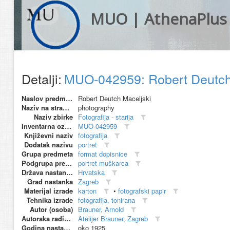
MUO | AthenaPlus
Detalji:
MUO-042959: Robert Deutch M
Naslov predmeta
Robert Deutch Maceljski
Naziv na stranom jeziku
photography
Naziv zbirke
Fotografija - starija
Inventarna oznaka
MUO-042959
Književni naziv
fotografija
Dodatak nazivu
portret
Grupa predmeta
format dopisnice
Podgrupa predmeta
portret muškarca
Država nastanka
Hrvatska
Grad nastanka
Zagreb
Materijal izrade
karton
•
fotografski papir
Tehnika izrade
fotografija, tonirana
Autor (osoba)
Brauner, Arnold
Autorska radionica (proizvođač)
Atelijer Brauner, Zagreb
Godina nastanka
oko 1925