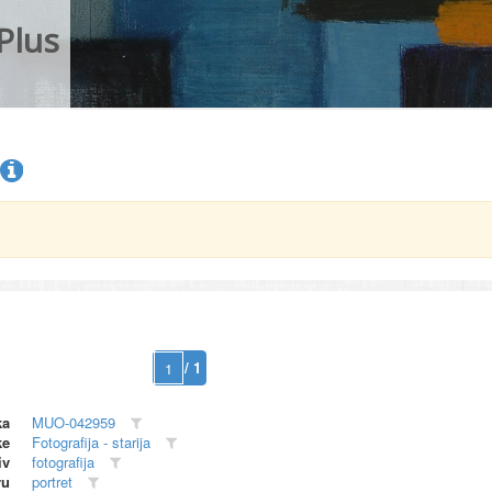
Plus
/ 1
ka
MUO-042959
ke
Fotografija - starija
iv
fotografija
vu
portret