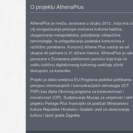
O projektu AthenaPlus
AthenaPlus je mreža, osnovana u ožujku 2013., koja ima z
cilj omogućavanje pristupa mrežama kulturne baštine,
obogaćivanje metapodataka, poboljšanje višejezične
terminologije, te prilagođavanje podataka korisnicima s
različitim potrebama. Konzorcij Athene Plus sastoji se od
ukupno 40 partnera iz 21 države članice. AthenaPlus je us
povezana s Europeana platformom pomoću koje koje će
veliku količinu digitaliziranog kulturnog sadržaja učiniti
dostupnim za korisnike.
Projekt je dobio sredstva EU Programa podrške politikama 
primjenu informacijskih i komunikacijskih tehnologije (ICT
PSP) kao dijela Okvirnog programa za konkurentnost i
inovativnost (CIP). Sudjelovanje Muzeja za umjetnost i obrt
projektu Partage Plus financijski će podržati Ministarstvo
kulture Republike Hrvatske i Gradski ured za obrazovanje,
kulturu i šport grada Zagreba.