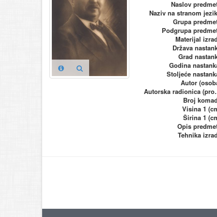
Naslov predme
Naziv na stranom jezi
Grupa predme
Podgrupa predme
Materijal izra
Država nastan
Grad nastan
Godina nastank
Stoljeće nastank
Autor (osob
Autorska ra
Broj koma
Visina 1 (c
Širina 1 (c
Opis predme
Tehnika izra