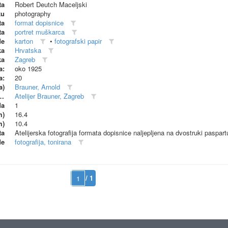
ta
Robert Deutch Maceljski
ku
photography
ta
format dopisnice
ta
portret muškarca
de
karton
•
fotografski papir
ka
Hrvatska
ka
Zagreb
a:
oko 1925
a:
20
a)
Brauner, Arnold
dionica (proizvođač)
Atelijer Brauner, Zagreb
da
1
m)
16.4
m)
10.4
ta
Atelijerska fotografija formata dopisnice naljepljena na dvostruki paspart
de
fotografija, tonirana
/ 1