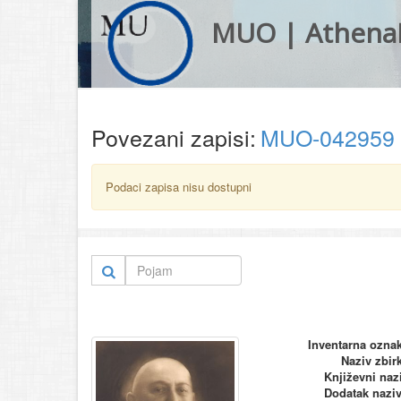
MUO | Athena
Povezani zapisi:
MUO-042959
Podaci zapisa nisu dostupni
Inventarna ozna
Naziv zbir
Književni naz
Dodatak nazi