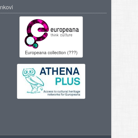
inkovi
Europeana collection (???)