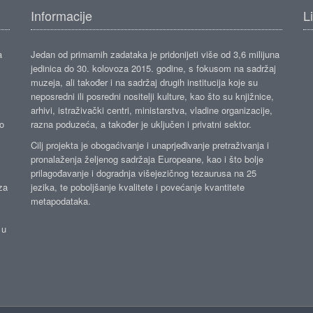
Informacije
L
a
Jedan od primarnih zadataka je pridonijeti više od 3,6 milijuna
jedinica do 30. kolovoza 2015. godine, s fokusom na sadržaj
muzeja, ali također i na sadržaj drugih institucija koje su
neposredni ili posredni nositelji kulture, kao što su knjižnice,
arhivi, istraživački centri, ministarstva, vladine organizacije,
ko
razna poduzeća, a također je uključen i privatni sektor.
Cilj projekta je obogaćivanje i unaprjeđivanje pretraživanja i
pronalaženja željenog sadržaja Europeane, kao i što bolje
prilagođavanje i dogradnja višejezičnog tezaurusa na 25
za
jezika, te poboljšanje kvalitete i povećanje kvantitete
metapodataka.
 u