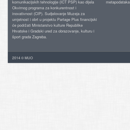
komunikacijskih tehnologije (ICT PSP) kao dijela
metapodataka
Okvirnog programa za konkurentnost i
inovativnost (CIP). Sudjelovanje Muzeja za
umjetnost i obrt u projektu Partage Plus financijski
će podržati Ministarstvo kulture Republike
Hrvatske i Gradski ured za obrazovanje, kulturu i
šport grada Zagreba.
2014 © MUO