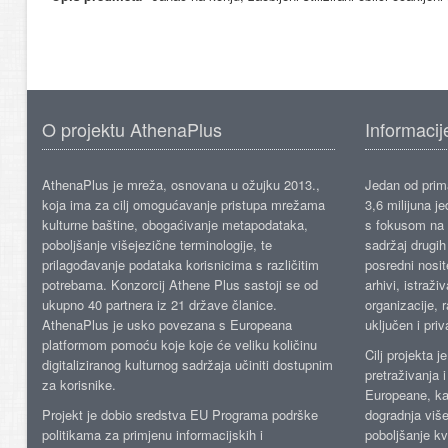
O projektu AthenaPlus
Informacij
AthenaPlus je mreža, osnovana u ožujku 2013.,
Jedan od prima
koja ima za cilj omogućavanje pristupa mrežama
3,6 milijuna j
kulturne baštine, obogaćivanje metapodataka,
s fokusom na s
poboljšanje višejezične terminologije, te
sadržaj drugih 
prilagođavanje podataka korisnicima s različitim
posredni nosite
potrebama. Konzorcij Athene Plus sastoji se od
arhivi, istraži
ukupno 40 partnera iz 21 države članice.
organizacije, 
AthenaPlus je usko povezana s Europeana
uključen i priv
platformom pomoću koje koje će veliku količinu
Cilj projekta 
digitaliziranog kulturnog sadržaja učiniti dostupnim
pretraživanja 
za korisnike.
Europeane, kao
Projekt je dobio sredstva EU Programa podrške
dogradnja više
politikama za primjenu informacijskih i
poboljšanje kv