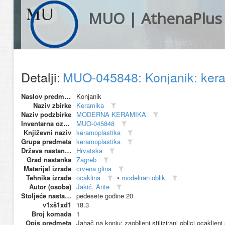
MUO | AthenaPlus
Detalji:
MUO-045848: Konjanik: ker
Naslov predmeta
Konjanik
Naziv zbirke
Keramika
Naziv podzbirke
MODERNA KERAMIKA
Inventarna oznaka
MUO-045848
Književni naziv
keramoplastika
Grupa predmeta
keramoplastika
Država nastanka
Hrvatska
Grad nastanka
Zagreb
Materijal izrade
crvena glina
Tehnika izrade
ocaklina
•
modeliran oblik
Autor (osoba)
Jakić, Ante
Stoljeće nastanka
pedesete godine 20
v1xš1xd1
18.3
Broj komada
1
Opis predmeta
Jahač na konju; zaobljeni stilizirani oblici ocakljen