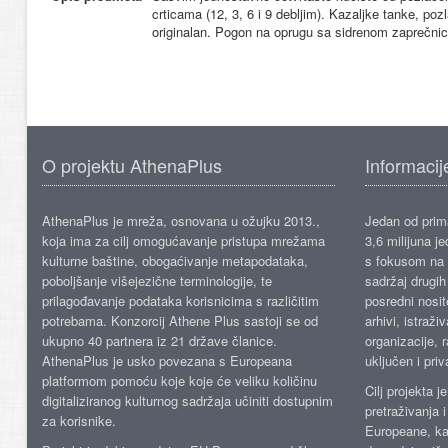
crticama (12, 3, 6 i 9 debljim). Kazaljke tanke, poz
originalan. Pogon na oprugu sa sidrenom zaprečnic
O projektu AthenaPlus
Informacij
AthenaPlus je mreža, osnovana u ožujku 2013.,
Jedan od prima
koja ima za cilj omogućavanje pristupa mrežama
3,6 milijuna j
kulturne baštine, obogaćivanje metapodataka,
s fokusom na s
poboljšanje višejezične terminologije, te
sadržaj drugih 
prilagođavanje podataka korisnicima s različitim
posredni nosite
potrebama. Konzorcij Athene Plus sastoji se od
arhivi, istraži
ukupno 40 partnera iz 21 države članice.
organizacije, 
AthenaPlus je usko povezana s Europeana
uključen i priv
platformom pomoću koje koje će veliku količinu
Cilj projekta 
digitaliziranog kulturnog sadržaja učiniti dostupnim
pretraživanja 
za korisnike.
Europeane, kao