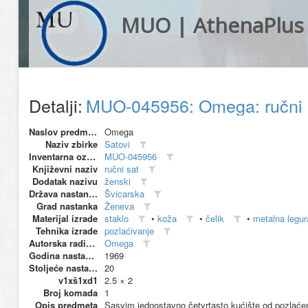
MUO | AthenaPlus
Detalji:
MUO-045956: Omega: ručni
Naslov predmeta
Omega
Naziv zbirke
Satovi
Inventarna oznaka
MUO-045956
Književni naziv
ručni sat
Dodatak nazivu
ženski
Država nastanka
Švicarska
Grad nastanka
Ženeva
Materijal izrade
staklo
•
koža
•
čelik
•
metalna legur
Tehnika izrade
pozlaćivanje
Autorska radionica (proizvođač)
Omega
Godina nastanka
1969
Stoljeće nastanka
20
v1xš1xd1
2.5 × 2
Broj komada
1
Opis predmeta
Sasvim jednostavno četvrtasto kućište od pozlaćen