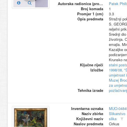
Autorska radionica (proizvođač)
Patek Phil
Broj komada
1
Promjer 1 (cm)
3.3
Opis predmeta
Stražnji po
S. GEORGIV
reljefni p
Srednji dio
životinja.
emajla. Mi
Kazaljke od
podizanjem
Krunsko na
Ključne riječi
stalni pos
Izložbe
1998/08, "
umjetnost i
Muzej Brod
za umjetnos
Tehnika izrade
pozlaćivan
Inventarna oznaka
MUO-0484
Naziv zbirke
Slikarstvo
Književni naziv
slika
Naslov predmeta
Cirkus