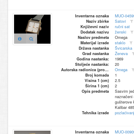
Inventarna oznaka
MUO-0459
Naziv zbirke
Satovi
Književni naziv
ručni sat
Dodatak nazivu
ženski
Naslov predmeta
Omega
Materijal izrade
staklo
Država nastanka
Švicarska
Grad nastanka
Ženeva
Godina nastanka:
1969
Stoljeće nastanka:
20
Autorska radionica (proizvođač)
Omega
Broj komada
1
Visina 1 (cm)
2.5
Širina 1 (cm)
2
Opis predmeta
Sasvim jed
naznačeni c
gušterove 
Kalibar 485
Tehnika izrade
pozlaćivan
Inventarna oznaka
MUO-0090