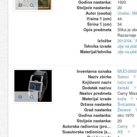
Godina nastanka:
1920
Stoljeće nastanka:
20
Autor (osoba)
Uzelac, Mil
Visina 1 (cm)
44
Širina 1 (cm)
54
Opis predmeta
Slika je ob
Razaznaje s
Izložbe
2013/04, "
Tehnika izrade
ulje na pla
Materijal/tehnika
ulje na pla
Inventarna oznaka
MUO-0500
Naziv zbirke
Satovi
Književni naziv
ručni sat
Dodatak nazivu
ženski
Naslov predmeta
Camy Miss
Materijal izrade
koža
Država nastanka
Švicarska
Grad nastanka
Ženeva
Godina nastanka:
oko 1970
Stoljeće nastanka:
20
Autorska radionica (proizvođač)
Camy
Suautorska radionica (suproizvođač)
AS