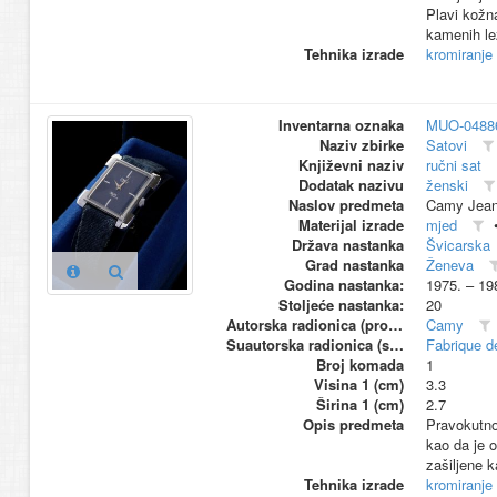
Plavi kožn
kamenih le
Tehnika izrade
kromiranje
Inventarna oznaka
MUO-0488
Naziv zbirke
Satovi
Književni naziv
ručni sat
Dodatak nazivu
ženski
Naslov predmeta
Camy Jean
Materijal izrade
mjed
Država nastanka
Švicarska
Grad nastanka
Ženeva
Godina nastanka:
1975. – 19
Stoljeće nastanka:
20
Autorska radionica (proizvođač)
Camy
Suautorska radionica (suproizvođač)
Fabrique d
Broj komada
1
Visina 1 (cm)
3.3
Širina 1 (cm)
2.7
Opis predmeta
Pravokutno
kao da je o
zašiljene 
Tehnika izrade
kromiranje