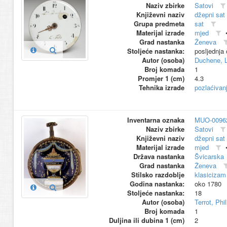
Naziv zbirke
Satovi
Književni naziv
džepni sat
Grupa predmeta
sat
Materijal izrade
mjed
Grad nastanka
Ženeva
Stoljeće nastanka:
posljednja 
Autor (osoba)
Duchene, L
Broj komada
1
Promjer 1 (cm)
4.3
Tehnika izrade
pozlaćivan
Inventarna oznaka
MUO-0096
Naziv zbirke
Satovi
Književni naziv
džepni sat
Materijal izrade
mjed
Država nastanka
Švicarska
Grad nastanka
Ženeva
Stilsko razdoblje
klasicizam
Godina nastanka:
oko 1780
Stoljeće nastanka:
18
Autor (osoba)
Terrot, Phi
Broj komada
1
Duljina ili dubina 1 (cm)
2