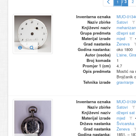
/ 3
2
Inventarna oznaka
MUO-0134
Naziv zbirke
Satovi
Književni naziv
mehanizam,
Grupa predmeta
džepni sat
Materijal izrade
mjed
Grad nastanka
Ženeva
Godina nastanka:
oko 1800
Autor (osoba)
L'aine, Gira
Broj komada
1
Promjer 1 (cm)
4.7
Opis predmeta
Mostić na 
Brojčanik 
Tehnika izrade
graviranje
Inventarna oznaka
MUO-0139
Naziv zbirke
Satovi
Književni naziv
džepni sat
Materijal izrade
mjed
Država nastanka
Švicarska
Grad nastanka
Ženeva
Godina nastanka:
1851. – 18