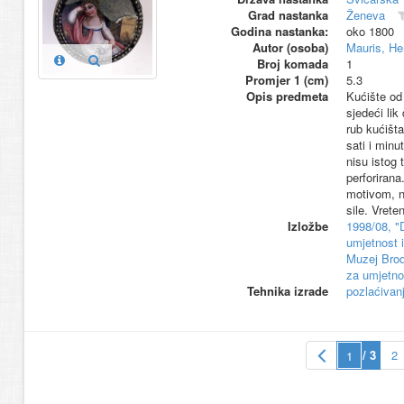
Grad nastanka
Ženeva
Godina nastanka:
oko 1800
Autor (osoba)
Mauris, He
Broj komada
1
Promjer 1 (cm)
5.3
Opis predmeta
Kućište od 
sjedeći lik
rub kućišta
sati i minu
nisu istog 
perforirana
motivom, n
sile. Vrete
Izložbe
1998/08, "
umjetnost i
Muzej Brod
za umjetnos
Tehnika izrade
pozlaćivan
/ 3
2