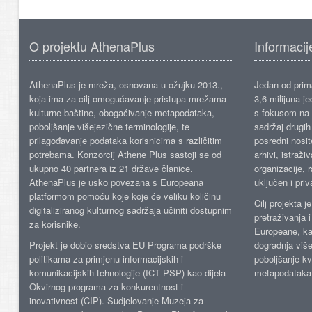
O projektu AthenaPlus
Informacij
AthenaPlus je mreža, osnovana u ožujku 2013.,
Jedan od prima
koja ima za cilj omogućavanje pristupa mrežama
3,6 milijuna j
kulturne baštine, obogaćivanje metapodataka,
s fokusom na s
poboljšanje višejezične terminologije, te
sadržaj drugih 
prilagođavanje podataka korisnicima s različitim
posredni nosite
potrebama. Konzorcij Athene Plus sastoji se od
arhivi, istraži
ukupno 40 partnera iz 21 države članice.
organizacije, 
AthenaPlus je usko povezana s Europeana
uključen i priv
platformom pomoću koje koje će veliku količinu
Cilj projekta 
digitaliziranog kulturnog sadržaja učiniti dostupnim
pretraživanja 
za korisnike.
Europeane, kao
Projekt je dobio sredstva EU Programa podrške
dogradnja više
politikama za primjenu informacijskih i
poboljšanje kv
komunikacijskih tehnologije (ICT PSP) kao dijela
metapodataka
Okvirnog programa za konkurentnost i
inovativnost (CIP). Sudjelovanje Muzeja za