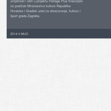
umjetnost i obrt u projektu Partage Plus financijski
će podržati Ministarstvo kulture Republike
Hrvatske i Gradski ured za obrazovanje, kulturu i
šport grada Zagreba.
2014 © MUO