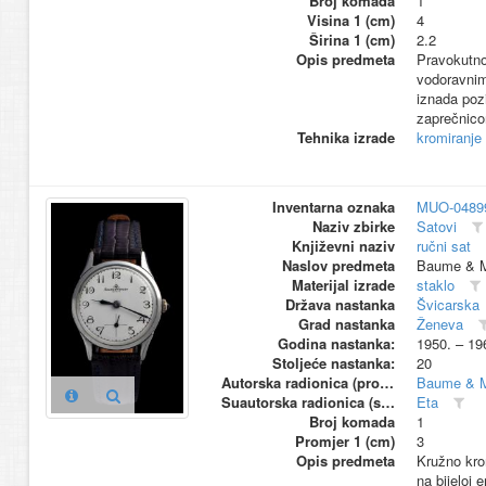
Broj komada
1
Visina 1 (cm)
4
Širina 1 (cm)
2.2
Opis predmeta
Pravokutno
vodoravnim
iznada poz
zaprečnic
Tehnika izrade
kromiranje
Inventarna oznaka
MUO-0489
Naziv zbirke
Satovi
Književni naziv
ručni sat
Naslov predmeta
Baume & M
Materijal izrade
staklo
Država nastanka
Švicarska
Grad nastanka
Ženeva
Godina nastanka:
1950. – 19
Stoljeće nastanka:
20
Autorska radionica (proizvođač)
Baume & M
Suautorska radionica (suproizvođač)
Eta
Broj komada
1
Promjer 1 (cm)
3
Opis predmeta
Kružno kro
na bijeloj 