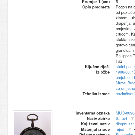
Promjer 1 (cm)
5
Opis predmeta
Pogon na o
od pozlaće
zlatom i u
draperija, 
brojevima 
crticom. K
stakla nak
gotovo cent
grančica iz
Philippea T
Faz
Ključne riječi
stalni pos
Izložbe
1998/08, "
umjetnost i
Muzej Brod
za umjetnos
Tehnika izrade
pozlaćivan
Inventarna oznaka
MUO-0090
Naziv zbirke
Satovi
Književni naziv
džepni sat
Materijal izrade
mjed
Država nastanka
Švicarska