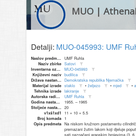
MUO | Athena
Detalji:
MUO-045993: UMF Ruhl
Naslov predmeta
UMF Ruhla
Naziv zbirke
Satovi
Inventarna oznaka
MUO-045993
Književni naziv
budilica
Država nastanka
Demokratska republika Njemačka
Materijal izrade
staklo
•
željezo
•
mjed
•
a
Tehnika izrade
lakiranje
Autorska radionica (proizvođač)
UMF Ruhla
Godina nastanka
1955. – 1965
Stoljeće nastanka
20
v1xš1xd1
11 × 10 × 5.5
Broj komada
1
Opis predmeta
Na niskom kružnom postamentu cilindričn
premazani žutim lakom koji djeluje poput
sati naznačeni arapskim brojevima (3, 6, 