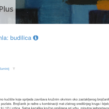
Plus
a: budilica
luminij
o kućište koje sprijeda završava kružnim okvirom oko zastakljenog brojčanik
 pozlate. Brojčanik je rađne u kombinaciji mat-zlatnog središnjeg kruga i bije
9 i 12) i crtica. Satna kazaljka kružno proširena pri vrhu, minutna jednostavn