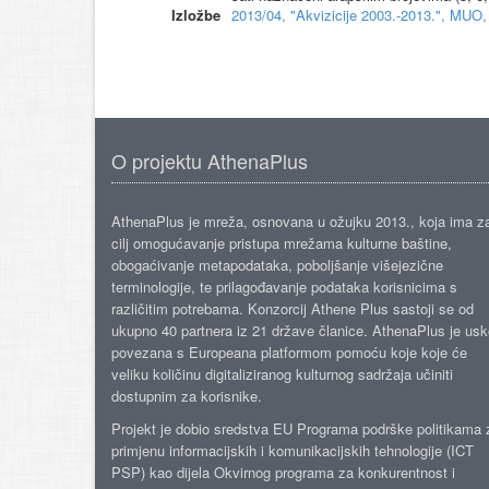
Izložbe
2013/04, "Akvizicije 2003.-2013.", MUO,
O projektu AthenaPlus
AthenaPlus je mreža, osnovana u ožujku 2013., koja ima z
cilj omogućavanje pristupa mrežama kulturne baštine,
obogaćivanje metapodataka, poboljšanje višejezične
terminologije, te prilagođavanje podataka korisnicima s
različitim potrebama. Konzorcij Athene Plus sastoji se od
ukupno 40 partnera iz 21 države članice. AthenaPlus je us
povezana s Europeana platformom pomoću koje koje će
veliku količinu digitaliziranog kulturnog sadržaja učiniti
dostupnim za korisnike.
Projekt je dobio sredstva EU Programa podrške politikama 
primjenu informacijskih i komunikacijskih tehnologije (ICT
PSP) kao dijela Okvirnog programa za konkurentnost i