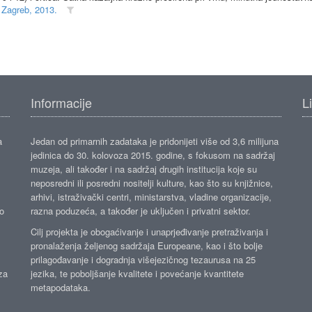
 Zagreb, 2013.
Informacije
L
a
Jedan od primarnih zadataka je pridonijeti više od 3,6 milijuna
jedinica do 30. kolovoza 2015. godine, s fokusom na sadržaj
muzeja, ali također i na sadržaj drugih institucija koje su
neposredni ili posredni nositelji kulture, kao što su knjižnice,
arhivi, istraživački centri, ministarstva, vladine organizacije,
ko
razna poduzeća, a također je uključen i privatni sektor.
Cilj projekta je obogaćivanje i unaprjeđivanje pretraživanja i
pronalaženja željenog sadržaja Europeane, kao i što bolje
prilagođavanje i dogradnja višejezičnog tezaurusa na 25
za
jezika, te poboljšanje kvalitete i povećanje kvantitete
metapodataka.