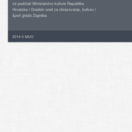
će podržati Ministarstvo kulture Republike
Hrvatske i Gradski ured za obrazovanje, kulturu i
šport grada Zagreba.
2014 © MUO