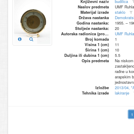
Književni naziv
budilica
Naslov predmeta
UMF Ruhl
Materijal izrade
staklo
Država nastanka
Demokrats
Godina nastanka:
1955. – 19
Stoljeće nastanka:
20
Autorska radionica (proizvođač)
UMF Ruhl
Broj komada
1
Visina 1 (cm)
11
Širina 1 (cm)
10
Duljina ili dubina 1 (cm)
5.5
Opis predmeta
Na niskom 
zastakljeno
rađne u kom
arapskim br
jednostavn
Izložbe
2013/04, "
Tehnika izrade
lakiranje