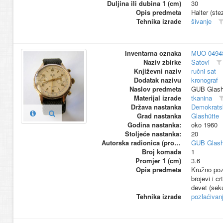
Duljina ili dubina 1 (cm)
30
Opis predmeta
Halter (ste
Tehnika izrade
šivanje
Inventarna oznaka
MUO-0494
Naziv zbirke
Satovi
Književni naziv
ručni sat
Dodatak nazivu
kronograf
Naslov predmeta
GUB Glash
Materijal izrade
tkanina
Država nastanka
Demokrats
Grad nastanka
Glashütte
Godina nastanka:
oko 1960
Stoljeće nastanka:
20
Autorska radionica (proizvođač)
GUB Glash
Broj komada
1
Promjer 1 (cm)
3.6
Opis predmeta
Kružno poz
brojevi i c
devet (sek
Tehnika izrade
pozlaćivan