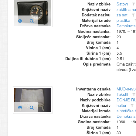
Naziv zbirke
Satovi
Književni naziv
zaštitna n
Dodatak nazivu
za sat
Materijal izrade
plastika
Država nastanka
Demokrats
Godina nastanka:
1970. – 19
Stoljeće nastanka:
20
Broj komada
1
Visina 1 (cm)
4
Širina 1 (cm)
5.5
Duljina ili dubina 1 (cm)
2.51
Opis predmeta
Crna zaštit
otvara (i 
Inventarna oznaka
MUO-0495
Naziv zbirke
Tekstil
Naziv podzbirke
DONJE R
Književni naziv
halter
Materijal izrade
sintetička 
Država nastanka
Demokrats
Godina nastanka:
1960. – 19
Broj komada
1
Širina 1 (cm)
39