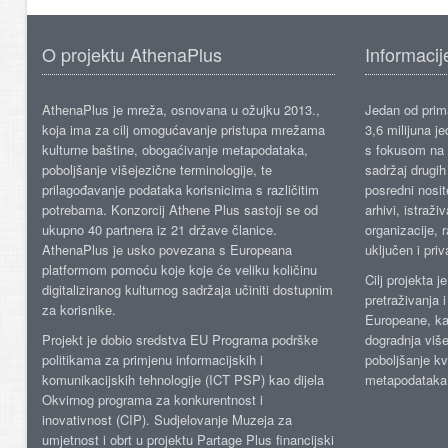
O projektu AthenaPlus
Informacij
AthenaPlus je mreža, osnovana u ožujku 2013.,
Jedan od prima
koja ima za cilj omogućavanje pristupa mrežama
3,6 milijuna j
kulturne baštine, obogaćivanje metapodataka,
s fokusom na s
poboljšanje višejezične terminologije, te
sadržaj drugih 
prilagođavanje podataka korisnicima s različitim
posredni nosite
potrebama. Konzorcij Athene Plus sastoji se od
arhivi, istraži
ukupno 40 partnera iz 21 države članice.
organizacije, 
AthenaPlus je usko povezana s Europeana
uključen i priv
platformom pomoću koje koje će veliku količinu
Cilj projekta 
digitaliziranog kulturnog sadržaja učiniti dostupnim
pretraživanja 
za korisnike.
Europeane, kao
Projekt je dobio sredstva EU Programa podrške
dogradnja više
politikama za primjenu informacijskih i
poboljšanje kv
komunikacijskih tehnologije (ICT PSP) kao dijela
metapodataka
Okvirnog programa za konkurentnost i
inovativnost (CIP). Sudjelovanje Muzeja za
umjetnost i obrt u projektu Partage Plus financijski