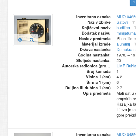
Inventarna oznaka
MUO-0485
Naziv zbirke
Satovi
Književni naziv
budilica
Dodatak nazivu
minijaturna
Naslov predmeta
Phon Time
Materijal izrade
aluminij
Država nastanka
Demokrats
Godina nastanka:
1970. – 19
Stoljeće nastanka:
20
Autorska radionica (proizvođač)
UMF Ruhl
Broj komada
1
Visina 1 (cm)
4.2
Širina 1 (cm)
6
Duljina ili dubina 1 (cm)
2.7
Opis predmeta
Mali sat u 
arapskih br
Kazaljka b
Lijevo je 
gore prekid
Inventarna oznaka
MUO-0485