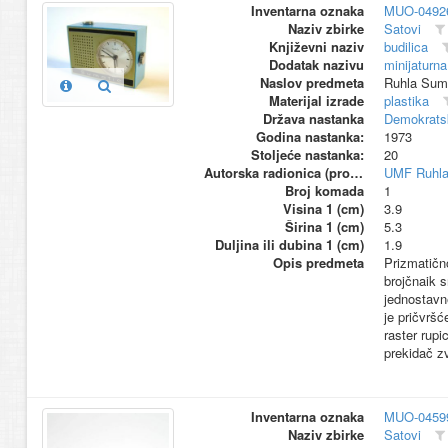
Inventarna oznaka
MUO-0492
Naziv zbirke
Satovi
Književni naziv
budilica
Dodatak nazivu
minijaturna
Naslov predmeta
Ruhla Sum
Materijal izrade
plastika
Država nastanka
Demokrats
Godina nastanka:
1973
Stoljeće nastanka:
20
Autorska radionica (proizvođač)
UMF Ruhl
Broj komada
1
Visina 1 (cm)
3.9
Širina 1 (cm)
5.3
Duljina ili dubina 1 (cm)
1.9
Opis predmeta
Prizmatično
brojčnaik 
jednostavne
je pričvršć
raster rupi
prekidač z
Inventarna oznaka
MUO-0459
Naziv zbirke
Satovi