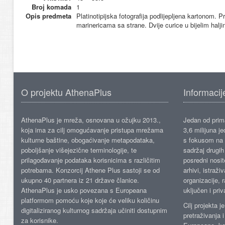
Broj komada
1
Opis predmeta
Platinotipijska fotografija podlijepljena kartonom. 
marinericama sa strane. Dvije curice u bijelim halji
O projektu AthenaPlus
Informacij
AthenaPlus je mreža, osnovana u ožujku 2013.,
Jedan od prima
koja ima za cilj omogućavanje pristupa mrežama
3,6 milijuna j
kulturne baštine, obogaćivanje metapodataka,
s fokusom na s
poboljšanje višejezične terminologije, te
sadržaj drugih 
prilagođavanje podataka korisnicima s različitim
posredni nosite
potrebama. Konzorcij Athene Plus sastoji se od
arhivi, istraži
ukupno 40 partnera iz 21 države članice.
organizacije, 
AthenaPlus je usko povezana s Europeana
uključen i priv
platformom pomoću koje koje će veliku količinu
Cilj projekta 
digitaliziranog kulturnog sadržaja učiniti dostupnim
pretraživanja 
za korisnike.