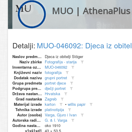
MUO | AthenaPlus
Detalji:
MUO-046092: Djeca iz obitelj
Naslov predmeta
Djeca iz obitelji Stöger
Naziv zbirke
Fotografija - starija
Inventarna oznaka
MUO-046092
Književni naziv
fotografija
Dodatak nazivu
grupni portret
Grupa predmeta
portret djece
Podgrupa predmeta
dječji portret
Država nastanka
Hrvatska
Grad nastanka
Zagreb
Materijal izrade
karton
•
willis papir
Tehnika izrade
platinotipija
Autor (osoba)
Varga, Gjuro i Ivan
Autorska radionica (proizvođač)
G. & I. Varga
Godina nastanka
oko 1910
v1xš1xd1
43 × 53.5