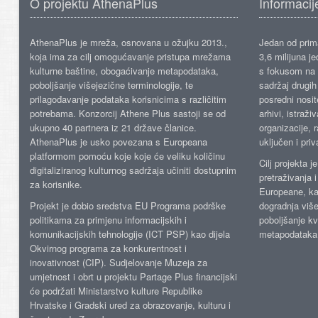
O projektu AthenaPlus
Informacij
AthenaPlus je mreža, osnovana u ožujku 2013.,
Jedan od prima
koja ima za cilj omogućavanje pristupa mrežama
3,6 milijuna j
kulturne baštine, obogaćivanje metapodataka,
s fokusom na s
poboljšanje višejezične terminologije, te
sadržaj drugih 
prilagođavanje podataka korisnicima s različitim
posredni nosite
potrebama. Konzorcij Athene Plus sastoji se od
arhivi, istraži
ukupno 40 partnera iz 21 države članice.
organizacije, 
AthenaPlus je usko povezana s Europeana
uključen i priv
platformom pomoću koje koje će veliku količinu
Cilj projekta 
digitaliziranog kulturnog sadržaja učiniti dostupnim
pretraživanja 
za korisnike.
Europeane, kao
Projekt je dobio sredstva EU Programa podrške
dogradnja više
politikama za primjenu informacijskih i
poboljšanje kv
komunikacijskih tehnologije (ICT PSP) kao dijela
metapodataka
Okvirnog programa za konkurentnost i
inovativnost (CIP). Sudjelovanje Muzeja za
umjetnost i obrt u projektu Partage Plus financijski
će podržati Ministarstvo kulture Republike
Hrvatske i Gradski ured za obrazovanje, kulturu i