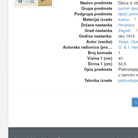
Naslov predmeta
Djeca iz ob
Grupa predmeta
portret dje
Podgrupa predmeta
dječji portr
Materijal izrade
karton
Država nastanka
Hrvatska
Grad nastanka
Zagreb
Godina nastanka:
oko 1910
Autor (osoba)
Varga, Gjur
Autorska radionica (proizvođač)
G. & I. Var
Broj komada
1
Visina 1 (cm)
43
Širina 1 (cm)
53.5
Opis predmeta
Platinotipi
u tamnim ma
Tehnika izrade
platinotipij