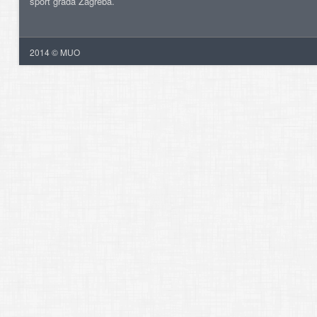
šport grada Zagreba.
2014 © MUO