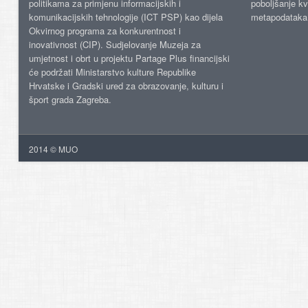
politikama za primjenu informacijskih i
poboljšanje kv
komunikacijskih tehnologije (ICT PSP) kao dijela
metapodataka
Okvirnog programa za konkurentnost i
inovativnost (CIP). Sudjelovanje Muzeja za
umjetnost i obrt u projektu Partage Plus financijski
će podržati Ministarstvo kulture Republike
Hrvatske i Gradski ured za obrazovanje, kulturu i
šport grada Zagreba.
2014 © MUO