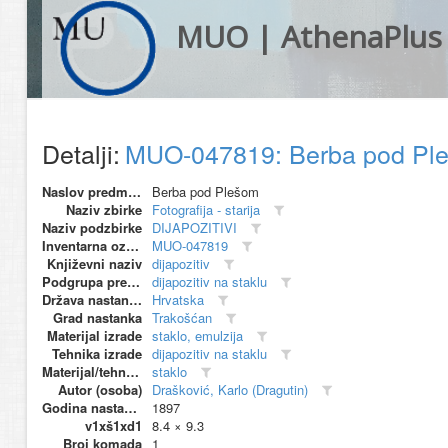
MUO | AthenaPlus
Detalji:
MUO-047819: Berba pod Pleš
Naslov predmeta
Berba pod Plešom
Naziv zbirke
Fotografija - starija
Naziv podzbirke
DIJAPOZITIVI
Inventarna oznaka
MUO-047819
Književni naziv
dijapozitiv
Podgrupa predmeta
dijapozitiv na staklu
Država nastanka
Hrvatska
Grad nastanka
Trakošćan
Materijal izrade
staklo, emulzija
Tehnika izrade
dijapozitiv na staklu
Materijal/tehnika
staklo
Autor (osoba)
Drašković, Karlo (Dragutin)
Godina nastanka
1897
v1xš1xd1
8.4 × 9.3
Broj komada
1