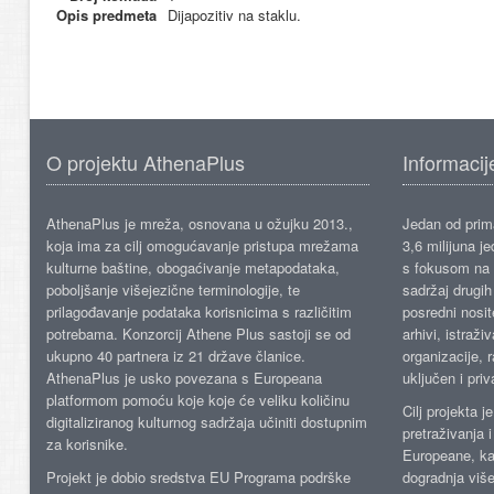
Opis predmeta
Dijapozitiv na staklu.
O projektu AthenaPlus
Informacij
AthenaPlus je mreža, osnovana u ožujku 2013.,
Jedan od prima
koja ima za cilj omogućavanje pristupa mrežama
3,6 milijuna j
kulturne baštine, obogaćivanje metapodataka,
s fokusom na s
poboljšanje višejezične terminologije, te
sadržaj drugih 
prilagođavanje podataka korisnicima s različitim
posredni nosite
potrebama. Konzorcij Athene Plus sastoji se od
arhivi, istraži
ukupno 40 partnera iz 21 države članice.
organizacije, 
AthenaPlus je usko povezana s Europeana
uključen i priv
platformom pomoću koje koje će veliku količinu
Cilj projekta 
digitaliziranog kulturnog sadržaja učiniti dostupnim
pretraživanja 
za korisnike.
Europeane, kao
Projekt je dobio sredstva EU Programa podrške
dogradnja više