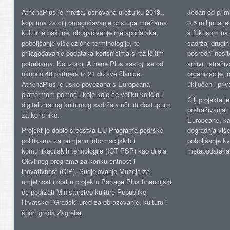
AthenaPlus je mreža, osnovana u ožujku 2013.,
Jedan od prima
koja ima za cilj omogućavanje pristupa mrežama
3,6 milijuna j
kulturne baštine, obogaćivanje metapodataka,
s fokusom na s
poboljšanje višejezične terminologije, te
sadržaj drugih 
prilagođavanje podataka korisnicima s različitim
posredni nosite
potrebama. Konzorcij Athene Plus sastoji se od
arhivi, istraži
ukupno 40 partnera iz 21 države članice.
organizacije, 
AthenaPlus je usko povezana s Europeana
uključen i priv
platformom pomoću koje koje će veliku količinu
Cilj projekta 
digitaliziranog kulturnog sadržaja učiniti dostupnim
pretraživanja 
za korisnike.
Europeane, kao
Projekt je dobio sredstva EU Programa podrške
dogradnja više
politikama za primjenu informacijskih i
poboljšanje kv
komunikacijskih tehnologije (ICT PSP) kao dijela
metapodataka
Okvirnog programa za konkurentnost i
inovativnost (CIP). Sudjelovanje Muzeja za
umjetnost i obrt u projektu Partage Plus financijski
će podržati Ministarstvo kulture Republike
Hrvatske i Gradski ured za obrazovanje, kulturu i
šport grada Zagreba.