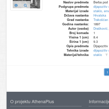
Naslov predmeta
Berba pod
Podgrupa predmeta
dijapozitiv
Materijal izrade
staklo, emu
Država nastanka
Hrvatska
Grad nastanka
Trakošćan
Godina nastanka:
1897
Autor (osoba)
Drašković, 
Broj komada
1
Visina 1 (cm)
8.4
Širina 1 (cm)
9.3
Opis predmeta
Dijapozitiv
Tehnika izrade
dijapozitiv
Materijal/tehnika
staklo
O projektu AthenaPlus
Informacij