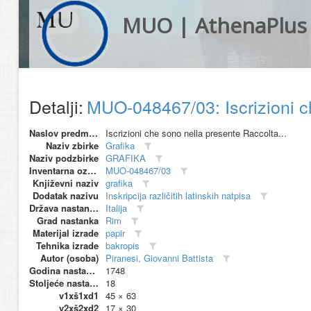
MUO | AthenaPlus
Detalji:
MUO-048467/03: Iscrizioni ch
Naslov predmeta
Iscrizioni che sono nella presente Raccolta...
Naziv zbirke
Grafika
Naziv podzbirke
GRAFIKA
Inventarna oznaka
MUO-048467/03
Književni naziv
grafika
Dodatak nazivu
Inskripcija različitih latinskih natpisa
Država nastanka
Italija
Grad nastanka
Rim
Materijal izrade
papir
Tehnika izrade
bakropis
Autor (osoba)
Piranesi, Giovanni Battista
Godina nastanka
1748
Stoljeće nastanka
18
v1xš1xd1
45 × 63
v2xš2xd2
17 × 30