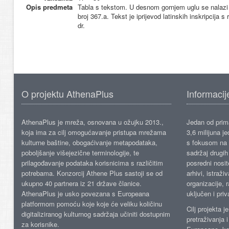
Opis predmeta
Tabla s tekstom. U desnom gornjem uglu se nalazi Tav
broj 367.a. Tekst je iprijevod latinskih inskripcija
dr.
O projektu AthenaPlus
Informacij
AthenaPlus je mreža, osnovana u ožujku 2013.,
Jedan od prima
koja ima za cilj omogućavanje pristupa mrežama
3,6 milijuna j
kulturne baštine, obogaćivanje metapodataka,
s fokusom na s
poboljšanje višejezične terminologije, te
sadržaj drugih 
prilagođavanje podataka korisnicima s različitim
posredni nosite
potrebama. Konzorcij Athene Plus sastoji se od
arhivi, istraži
ukupno 40 partnera iz 21 države članice.
organizacije, 
AthenaPlus je usko povezana s Europeana
uključen i priv
platformom pomoću koje koje će veliku količinu
Cilj projekta 
digitaliziranog kulturnog sadržaja učiniti dostupnim
pretraživanja 
za korisnike.