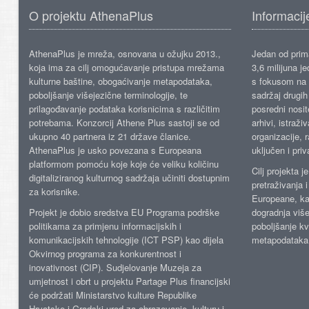
O projektu AthenaPlus
Informacij
AthenaPlus je mreža, osnovana u ožujku 2013.,
Jedan od prima
koja ima za cilj omogućavanje pristupa mrežama
3,6 milijuna j
kulturne baštine, obogaćivanje metapodataka,
s fokusom na s
poboljšanje višejezične terminologije, te
sadržaj drugih 
prilagođavanje podataka korisnicima s različitim
posredni nosite
potrebama. Konzorcij Athene Plus sastoji se od
arhivi, istraži
ukupno 40 partnera iz 21 države članice.
organizacije, 
AthenaPlus je usko povezana s Europeana
uključen i priv
platformom pomoću koje koje će veliku količinu
Cilj projekta 
digitaliziranog kulturnog sadržaja učiniti dostupnim
pretraživanja 
za korisnike.
Europeane, kao
Projekt je dobio sredstva EU Programa podrške
dogradnja više
politikama za primjenu informacijskih i
poboljšanje kv
komunikacijskih tehnologije (ICT PSP) kao dijela
metapodataka
Okvirnog programa za konkurentnost i
inovativnost (CIP). Sudjelovanje Muzeja za
umjetnost i obrt u projektu Partage Plus financijski
će podržati Ministarstvo kulture Republike
Hrvatske i Gradski ured za obrazovanje, kulturu i