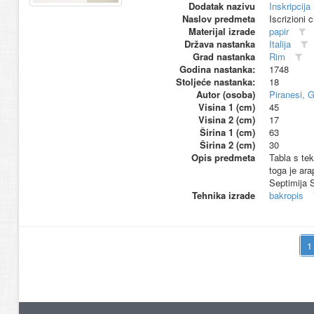
Dodatak nazivu
Inskripcija 
Naslov predmeta
Iscrizioni 
Materijal izrade
papir
Država nastanka
Italija
Grad nastanka
Rim
Godina nastanka:
1748
Stoljeće nastanka:
18
Autor (osoba)
Piranesi, G
Visina 1 (cm)
45
Visina 2 (cm)
17
Širina 1 (cm)
63
Širina 2 (cm)
30
Opis predmeta
Tabla s tek
toga je ara
Septimija S
Tehnika izrade
bakropis