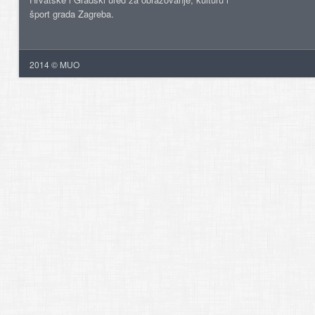
šport grada Zagreba.
2014 © MUO