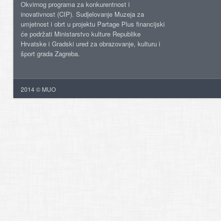
Okvirnog programa za konkurentnost i
inovativnost (CIP). Sudjelovanje Muzeja za
umjetnost i obrt u projektu Partage Plus financijski
će podržati Ministarstvo kulture Republike
Hrvatske i Gradski ured za obrazovanje, kulturu i
šport grada Zagreba.
2014 © MUO