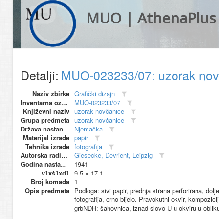
MUO | AthenaPlus
Detalji:
MUO-023233/07: uzorak no
Naziv zbirke
Grafički dizajn
Inventarna oznaka
MUO-023233/07
Književni naziv
uzorak novčanice
Grupa predmeta
uzorak novčanice
Država nastanka
Njemačka
Materijal izrade
papir
Tehnika izrade
fotografija
Autorska radionica (proizvođač)
Giesecke, Devrient, Leipzig
Godina nastanka
1941
v1xš1xd1
9.5 × 17.1
Broj komada
1
Opis predmeta
Podloga: sivi papir, prednja strana perforirana, do
fotografija, crno-bijelo. Pravokutni okvir, kompozicij
grbNDH: šahovnica, iznad slovo U u okviru u obliku