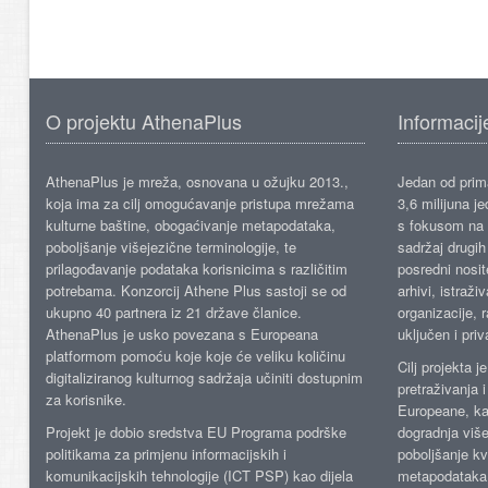
O projektu AthenaPlus
Informacij
AthenaPlus je mreža, osnovana u ožujku 2013.,
Jedan od prima
koja ima za cilj omogućavanje pristupa mrežama
3,6 milijuna j
kulturne baštine, obogaćivanje metapodataka,
s fokusom na s
poboljšanje višejezične terminologije, te
sadržaj drugih 
prilagođavanje podataka korisnicima s različitim
posredni nosite
potrebama. Konzorcij Athene Plus sastoji se od
arhivi, istraži
ukupno 40 partnera iz 21 države članice.
organizacije, 
AthenaPlus je usko povezana s Europeana
uključen i priv
platformom pomoću koje koje će veliku količinu
Cilj projekta 
digitaliziranog kulturnog sadržaja učiniti dostupnim
pretraživanja 
za korisnike.
Europeane, kao
Projekt je dobio sredstva EU Programa podrške
dogradnja više
politikama za primjenu informacijskih i
poboljšanje kv
komunikacijskih tehnologije (ICT PSP) kao dijela
metapodataka