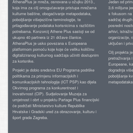
AthenaPlus je mreža, osnovana u ožujku 2013.,
Jedan od prima
koja ima za cilj omogućavanje pristupa mrežama
3,6 milijuna j
kulturne baštine, obogaćivanje metapodataka,
s fokusom na s
poboljšanje višejezične terminologije, te
sadržaj drugih 
prilagođavanje podataka korisnicima s različitim
posredni nosite
potrebama. Konzorcij Athene Plus sastoji se od
arhivi, istraži
ukupno 40 partnera iz 21 države članice.
organizacije, 
AthenaPlus je usko povezana s Europeana
uključen i priv
platformom pomoću koje koje će veliku količinu
Cilj projekta 
digitaliziranog kulturnog sadržaja učiniti dostupnim
pretraživanja 
za korisnike.
Europeane, kao
Projekt je dobio sredstva EU Programa podrške
dogradnja više
politikama za primjenu informacijskih i
poboljšanje kv
komunikacijskih tehnologije (ICT PSP) kao dijela
metapodataka
Okvirnog programa za konkurentnost i
inovativnost (CIP). Sudjelovanje Muzeja za
umjetnost i obrt u projektu Partage Plus financijski
će podržati Ministarstvo kulture Republike
Hrvatske i Gradski ured za obrazovanje, kulturu i
šport grada Zagreba.