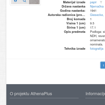
Materijal izrade
papir
Država nastanka
Njemačka
Godina nastanka:
1941
Autorska radionica (proizvođač)
Giesecke, 
Broj komada
1
Visina 1 (cm)
9.5
Širina 1 (cm)
17.1
Opis predmeta
Podloga: si
NDH, revers
ornamenata.
nominala.
Tehnika izrade
fotografija
O projektu AthenaPlus
Informacij