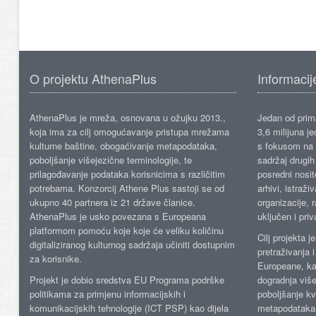
O projektu AthenaPlus
Informacij
AthenaPlus je mreža, osnovana u ožujku 2013.,
Jedan od prima
koja ima za cilj omogućavanje pristupa mrežama
3,6 milijuna j
kulturne baštine, obogaćivanje metapodataka,
s fokusom na s
poboljšanje višejezične terminologije, te
sadržaj drugih 
prilagođavanje podataka korisnicima s različitim
posredni nosite
potrebama. Konzorcij Athene Plus sastoji se od
arhivi, istraži
ukupno 40 partnera iz 21 države članice.
organizacije, 
AthenaPlus je usko povezana s Europeana
uključen i priv
platformom pomoću koje koje će veliku količinu
Cilj projekta 
digitaliziranog kulturnog sadržaja učiniti dostupnim
pretraživanja 
za korisnike.
Europeane, kao
Projekt je dobio sredstva EU Programa podrške
dogradnja više
politikama za primjenu informacijskih i
poboljšanje kv
komunikacijskih tehnologije (ICT PSP) kao dijela
metapodataka