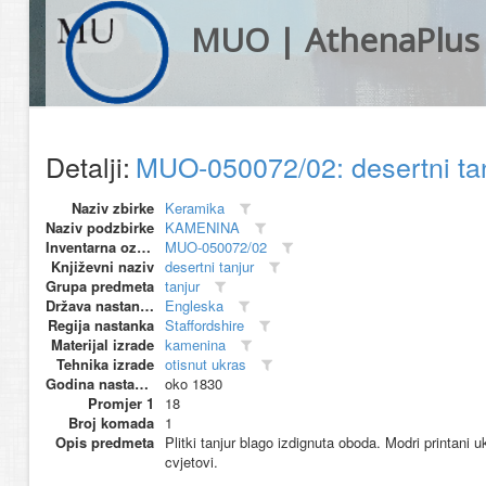
MUO | AthenaPlus
Detalji:
MUO-050072/02: desertni ta
Naziv zbirke
Keramika
Naziv podzbirke
KAMENINA
Inventarna oznaka
MUO-050072/02
Književni naziv
desertni tanjur
Grupa predmeta
tanjur
Država nastanka
Engleska
Regija nastanka
Staffordshire
Materijal izrade
kamenina
Tehnika izrade
otisnut ukras
Godina nastanka
oko 1830
Promjer 1
18
Broj komada
1
Opis predmeta
Plitki tanjur blago izdignuta oboda. Modri printani 
cvjetovi.