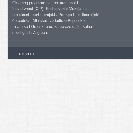
Okvirnog programa za konkurentnost i
inovativnost (CIP). Sudjelovanje Muzeja za
umjetnost i obrt u projektu Partage Plus financijski
će podržati Ministarstvo kulture Republike
Hrvatske i Gradski ured za obrazovanje, kulturu i
šport grada Zagreba.
2014 © MUO