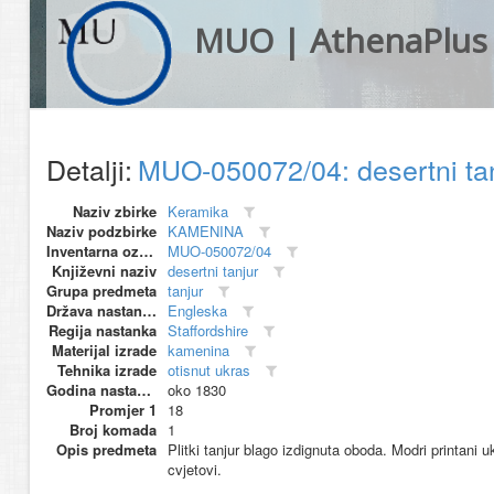
MUO | AthenaPlus
Detalji:
MUO-050072/04: desertni ta
Naziv zbirke
Keramika
Naziv podzbirke
KAMENINA
Inventarna oznaka
MUO-050072/04
Književni naziv
desertni tanjur
Grupa predmeta
tanjur
Država nastanka
Engleska
Regija nastanka
Staffordshire
Materijal izrade
kamenina
Tehnika izrade
otisnut ukras
Godina nastanka
oko 1830
Promjer 1
18
Broj komada
1
Opis predmeta
Plitki tanjur blago izdignuta oboda. Modri printani 
cvjetovi.