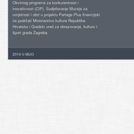
Okvirnog programa za konkurentnost i
inovativnost (CIP). Sudjelovanje Muzeja za
umjetnost i obrt u projektu Partage Plus financijski
će podržati Ministarstvo kulture Republike
Hrvatske i Gradski ured za obrazovanje, kulturu i
šport grada Zagreba.
2014 © MUO