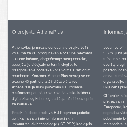
O projektu AthenaPlus
Informacij
AthenaPlus je mreža, osnovana u ožujku 2013.,
Jedan od prima
koja ima za cilj omogućavanje pristupa mrežama
3,6 milijuna j
kulturne baštine, obogaćivanje metapodataka,
s fokusom na s
poboljšanje višejezične terminologije, te
sadržaj drugih 
prilagođavanje podataka korisnicima s različitim
posredni nosite
potrebama. Konzorcij Athene Plus sastoji se od
arhivi, istraži
ukupno 40 partnera iz 21 države članice.
organizacije, 
AthenaPlus je usko povezana s Europeana
uključen i priv
platformom pomoću koje koje će veliku količinu
Cilj projekta 
digitaliziranog kulturnog sadržaja učiniti dostupnim
pretraživanja 
za korisnike.
Europeane, kao
Projekt je dobio sredstva EU Programa podrške
dogradnja više
politikama za primjenu informacijskih i
poboljšanje kv
komunikacijskih tehnologije (ICT PSP) kao dijela
metapodataka