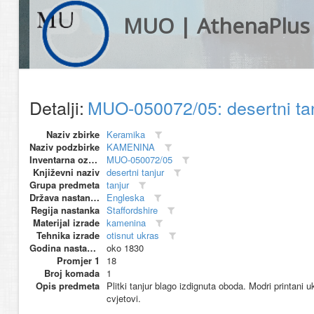
MUO | AthenaPlus
Detalji:
MUO-050072/05: desertni ta
Naziv zbirke
Keramika
Naziv podzbirke
KAMENINA
Inventarna oznaka
MUO-050072/05
Književni naziv
desertni tanjur
Grupa predmeta
tanjur
Država nastanka
Engleska
Regija nastanka
Staffordshire
Materijal izrade
kamenina
Tehnika izrade
otisnut ukras
Godina nastanka
oko 1830
Promjer 1
18
Broj komada
1
Opis predmeta
Plitki tanjur blago izdignuta oboda. Modri printani 
cvjetovi.