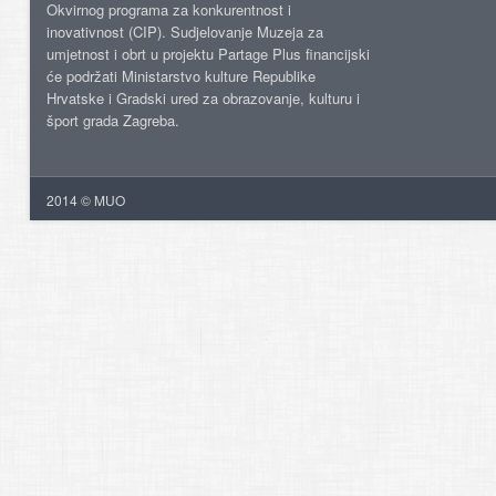
Okvirnog programa za konkurentnost i
inovativnost (CIP). Sudjelovanje Muzeja za
umjetnost i obrt u projektu Partage Plus financijski
će podržati Ministarstvo kulture Republike
Hrvatske i Gradski ured za obrazovanje, kulturu i
šport grada Zagreba.
2014 © MUO