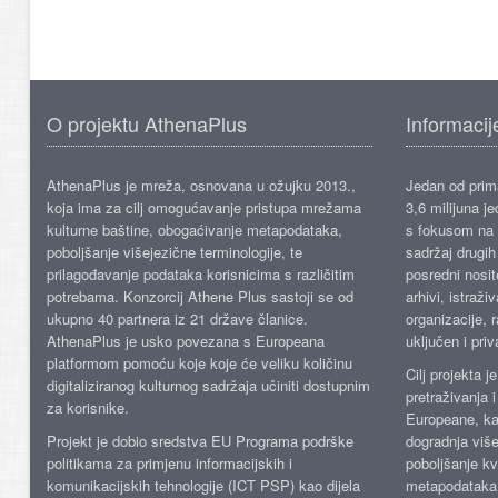
O projektu AthenaPlus
Informacij
AthenaPlus je mreža, osnovana u ožujku 2013.,
Jedan od prima
koja ima za cilj omogućavanje pristupa mrežama
3,6 milijuna j
kulturne baštine, obogaćivanje metapodataka,
s fokusom na s
poboljšanje višejezične terminologije, te
sadržaj drugih 
prilagođavanje podataka korisnicima s različitim
posredni nosite
potrebama. Konzorcij Athene Plus sastoji se od
arhivi, istraži
ukupno 40 partnera iz 21 države članice.
organizacije, 
AthenaPlus je usko povezana s Europeana
uključen i priv
platformom pomoću koje koje će veliku količinu
Cilj projekta 
digitaliziranog kulturnog sadržaja učiniti dostupnim
pretraživanja 
za korisnike.
Europeane, kao
Projekt je dobio sredstva EU Programa podrške
dogradnja više
politikama za primjenu informacijskih i
poboljšanje kv
komunikacijskih tehnologije (ICT PSP) kao dijela
metapodataka