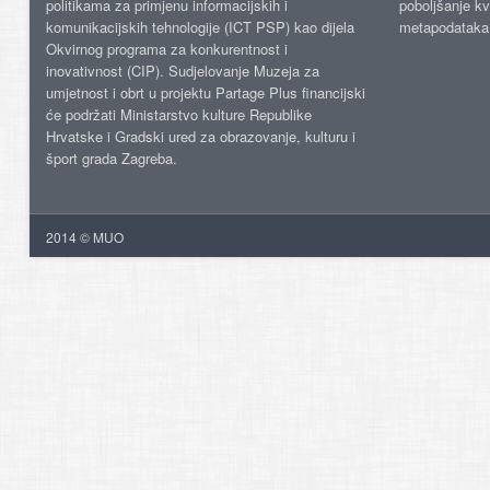
politikama za primjenu informacijskih i
poboljšanje kv
komunikacijskih tehnologije (ICT PSP) kao dijela
metapodataka
Okvirnog programa za konkurentnost i
inovativnost (CIP). Sudjelovanje Muzeja za
umjetnost i obrt u projektu Partage Plus financijski
će podržati Ministarstvo kulture Republike
Hrvatske i Gradski ured za obrazovanje, kulturu i
šport grada Zagreba.
2014 © MUO