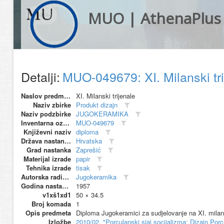
MUO | AthenaPlus
Detalji:
MUO-049679: XI. Milanski tr
Naslov predmeta
XI. Milanski trijenale
Naziv zbirke
Produkt dizajn
Naziv podzbirke
JUGOKERAMIKA
Inventarna oznaka
MUO-049679
Književni naziv
diploma
Država nastanka
Hrvatska
Grad nastanka
Zaprešić
Materijal izrade
papir
Tehnika izrade
tisak
Autorska radionica (proizvođač)
Jugokeramika
Godina nastanka
1957
v1xš1xd1
50 × 34.5
Broj komada
1
Opis predmeta
Diploma Jugokeramici za sudjelovanje na XI. milan
Izložbe
2010/02, "Porculanski sjaj socijalizma: Dizajn 