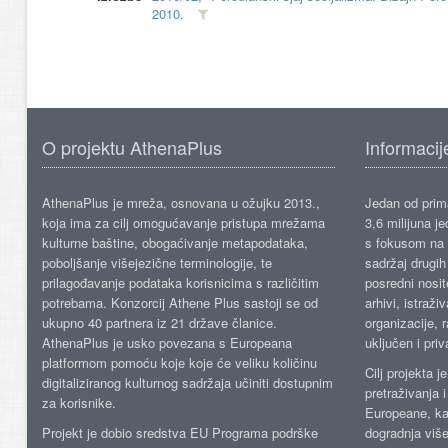
2010.
O projektu AthenaPlus
Informacij
AthenaPlus je mreža, osnovana u ožujku 2013.,
Jedan od prima
koja ima za cilj omogućavanje pristupa mrežama
3,6 milijuna j
kulturne baštine, obogaćivanje metapodataka,
s fokusom na s
poboljšanje višejezične terminologije, te
sadržaj drugih 
prilagođavanje podataka korisnicima s različitim
posredni nosite
potrebama. Konzorcij Athene Plus sastoji se od
arhivi, istraži
ukupno 40 partnera iz 21 države članice.
organizacije, 
AthenaPlus je usko povezana s Europeana
uključen i priv
platformom pomoću koje koje će veliku količinu
Cilj projekta 
digitaliziranog kulturnog sadržaja učiniti dostupnim
pretraživanja 
za korisnike.
Europeane, kao
Projekt je dobio sredstva EU Programa podrške
dogradnja više