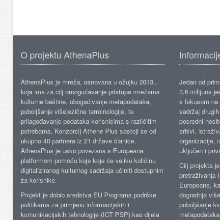
O projektu AthenaPlus
Informacij
AthenaPlus je mreža, osnovana u ožujku 2013.,
Jedan od prima
koja ima za cilj omogućavanje pristupa mrežama
3,6 milijuna j
kulturne baštine, obogaćivanje metapodataka,
s fokusom na s
poboljšanje višejezične terminologije, te
sadržaj drugih 
prilagođavanje podataka korisnicima s različitim
posredni nosite
potrebama. Konzorcij Athene Plus sastoji se od
arhivi, istraži
ukupno 40 partnera iz 21 države članice.
organizacije, 
AthenaPlus je usko povezana s Europeana
uključen i priv
platformom pomoću koje koje će veliku količinu
Cilj projekta 
digitaliziranog kulturnog sadržaja učiniti dostupnim
pretraživanja 
za korisnike.
Europeane, kao
Projekt je dobio sredstva EU Programa podrške
dogradnja više
politikama za primjenu informacijskih i
poboljšanje kv
komunikacijskih tehnologije (ICT PSP) kao dijela
metapodataka