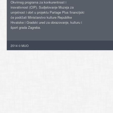
Okvirnog programa za konkurentnost i
inovativnost (CIP). Sudjelovanje Muzeja za
umjetnost i obrt u projektu Partage Plus financijski
će podržati Ministarstvo kulture Republike
Hrvatske i Gradski ured za obrazovanje, kulturu i
šport grada Zagreba.
2014 © MUO