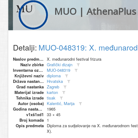
MUO | AthenaPlus
Detalji:
MUO-048319: X. međunarodni 
Naslov predmeta
X. međunarodni festival frizura
Naziv zbirke
Grafički dizajn
Inventarna oznaka
MUO-048319
Književni naziv
diploma
Država nastanka
Hrvatska
Grad nastanka
Zagreb
Materijal izrade
karton
Tehnika izrade
tisak
Autor (osoba)
Kalentić, Marija
Godina nastanka
1965
v1xš1xd1
33 × 45
Broj komada
1
Opis predmeta
Diploma za sudjelovanje na X. međunarodnom festiva
X).