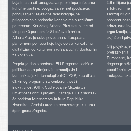
koja ima za cilj omogućavanje pristupa mrežama
3,6 milijuna j
kulturne baštine, obogaćivanje metapodataka,
s fokusom na s
poboljšanje višejezične terminologije, te
sadržaj drugih 
prilagođavanje podataka korisnicima s različitim
posredni nosite
potrebama. Konzorcij Athene Plus sastoji se od
arhivi, istraži
ukupno 40 partnera iz 21 države članice.
organizacije, 
AthenaPlus je usko povezana s Europeana
uključen i priv
platformom pomoću koje koje će veliku količinu
Cilj projekta 
digitaliziranog kulturnog sadržaja učiniti dostupnim
pretraživanja 
za korisnike.
Europeane, kao
Projekt je dobio sredstva EU Programa podrške
dogradnja više
politikama za primjenu informacijskih i
poboljšanje kv
komunikacijskih tehnologije (ICT PSP) kao dijela
metapodataka
Okvirnog programa za konkurentnost i
inovativnost (CIP). Sudjelovanje Muzeja za
umjetnost i obrt u projektu Partage Plus financijski
će podržati Ministarstvo kulture Republike
Hrvatske i Gradski ured za obrazovanje, kulturu i
šport grada Zagreba.