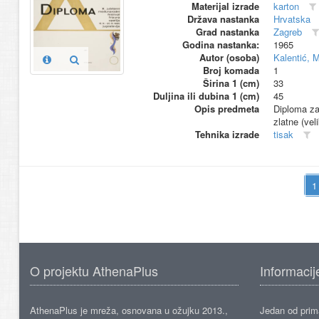
Materijal izrade
karton
Država nastanka
Hrvatska
Grad nastanka
Zagreb
Godina nastanka:
1965
Autor (osoba)
Kalentić, M
Broj komada
1
Širina 1 (cm)
33
Duljina ili dubina 1 (cm)
45
Opis predmeta
Diploma za
zlatne (veli
Tehnika izrade
tisak
O projektu AthenaPlus
Informacij
AthenaPlus je mreža, osnovana u ožujku 2013.,
Jedan od prima