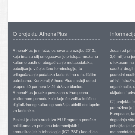
O projektu AthenaPlus
Informacij
AthenaPlus je mreža, osnovana u ožujku 2013.,
Jedan od prima
koja ima za cilj omogućavanje pristupa mrežama
3,6 milijuna j
kulturne baštine, obogaćivanje metapodataka,
s fokusom na s
poboljšanje višejezične terminologije, te
sadržaj drugih 
prilagođavanje podataka korisnicima s različitim
posredni nosite
potrebama. Konzorcij Athene Plus sastoji se od
arhivi, istraži
ukupno 40 partnera iz 21 države članice.
organizacije, 
AthenaPlus je usko povezana s Europeana
uključen i priv
platformom pomoću koje koje će veliku količinu
Cilj projekta 
digitaliziranog kulturnog sadržaja učiniti dostupnim
pretraživanja 
za korisnike.
Europeane, kao
Projekt je dobio sredstva EU Programa podrške
dogradnja više
politikama za primjenu informacijskih i
poboljšanje kv
komunikacijskih tehnologije (ICT PSP) kao dijela
metapodataka