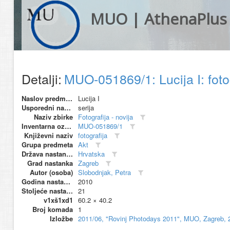
MUO | AthenaPlus
Detalji:
MUO-051869/1: Lucija I: foto
Naslov predmeta
Lucija I
Usporedni naziv
serija
Naziv zbirke
Fotografija - novija
Inventarna oznaka
MUO-051869/1
Književni naziv
fotografija
Grupa predmeta
Akt
Država nastanka
Hrvatska
Grad nastanka
Zagreb
Autor (osoba)
Slobodnjak, Petra
Godina nastanka
2010
Stoljeće nastanka
21
v1xš1xd1
60.2 × 40.2
Broj komada
1
Izložbe
2011/06, "Rovinj Photodays 2011", MUO, Zagreb, 