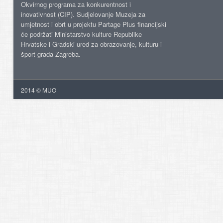
Okvirnog programa za konkurentnost i
inovativnost (CIP). Sudjelovanje Muzeja za
umjetnost i obrt u projektu Partage Plus financijski
će podržati Ministarstvo kulture Republike
Hrvatske i Gradski ured za obrazovanje, kulturu i
šport grada Zagreba.
2014 © MUO