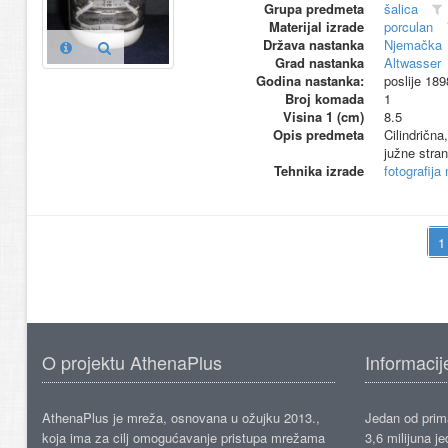
Grupa predmeta
šalica
Materijal izrade
porculan
Država nastanka
Njemačka
Grad nastanka
Altwasser
Godina nastanka:
poslije 189
Broj komada
1
Visina 1 (cm)
8.5
Opis predmeta
Cilindrična
južne stran
Tehnika izrade
fotografija
O projektu AthenaPlus
Informacij
AthenaPlus je mreža, osnovana u ožujku 2013.,
Jedan od prima
koja ima za cilj omogućavanje pristupa mrežama
3,6 milijuna j