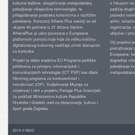
kulturne baštine, obogaćivanje metapodataka,
s fokusom na s
poboljšanje višejezične terminologije, te
sadržaj drugih 
prilagođavanje podataka korisnicima s različitim
posredni nosite
potrebama. Konzorcij Athene Plus sastoji se od
arhivi, istraži
ukupno 40 partnera iz 21 države članice.
organizacije, 
AthenaPlus je usko povezana s Europeana
uključen i priv
platformom pomoću koje koje će veliku količinu
Cilj projekta 
digitaliziranog kulturnog sadržaja učiniti dostupnim
pretraživanja 
za korisnike.
Europeane, kao
Projekt je dobio sredstva EU Programa podrške
dogradnja više
politikama za primjenu informacijskih i
poboljšanje kv
komunikacijskih tehnologije (ICT PSP) kao dijela
metapodataka
Okvirnog programa za konkurentnost i
inovativnost (CIP). Sudjelovanje Muzeja za
umjetnost i obrt u projektu Partage Plus financijski
će podržati Ministarstvo kulture Republike
Hrvatske i Gradski ured za obrazovanje, kulturu i
šport grada Zagreba.
2014 © MUO