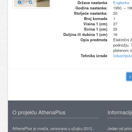
Država nastanka
Engleska
Godina nastanka:
1950. – 19
Stoljeće nastanka:
20
Broj komada
1
Visina 1 (cm)
27
Širina 1 (cm)
25
Duljina ili dubina 1 (cm)
16
Opis predmeta
Električni 
podnožju. 
pletenom t
Tehnika izrade
industrijsk
O projektu AthenaPlus
Informacij
AthenaPlus je mreža, osnovana u ožujku 2013.,
Jedan od prima