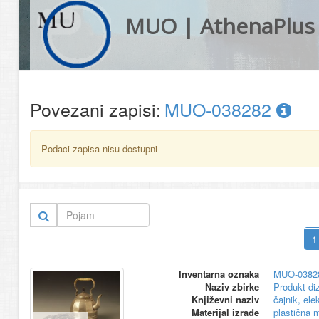
MUO | AthenaPlus
Povezani zapisi:
MUO-038282
Podaci zapisa nisu dostupni
Inventarna oznaka
MUO-0382
Naziv zbirke
Produkt di
Književni naziv
čajnik, elek
Materijal izrade
plastična 