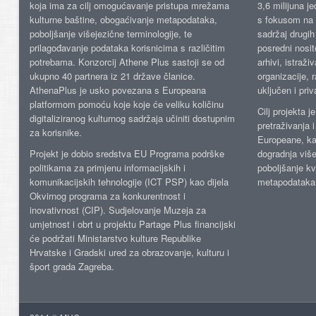
koja ima za cilj omogućavanje pristupa mrežama
3,6 milijuna j
kulturne baštine, obogaćivanje metapodataka,
s fokusom na s
poboljšanje višejezične terminologije, te
sadržaj drugih 
prilagođavanje podataka korisnicima s različitim
posredni nosite
potrebama. Konzorcij Athene Plus sastoji se od
arhivi, istraži
ukupno 40 partnera iz 21 države članice.
organizacije, 
AthenaPlus je usko povezana s Europeana
uključen i priv
platformom pomoću koje koje će veliku količinu
Cilj projekta 
digitaliziranog kulturnog sadržaja učiniti dostupnim
pretraživanja 
za korisnike.
Europeane, kao
Projekt je dobio sredstva EU Programa podrške
dogradnja više
politikama za primjenu informacijskih i
poboljšanje kv
komunikacijskih tehnologije (ICT PSP) kao dijela
metapodataka
Okvirnog programa za konkurentnost i
inovativnost (CIP). Sudjelovanje Muzeja za
umjetnost i obrt u projektu Partage Plus financijski
će podržati Ministarstvo kulture Republike
Hrvatske i Gradski ured za obrazovanje, kulturu i
šport grada Zagreba.