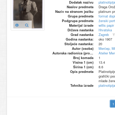
Dodatak nazivu
platinotipij
Naslov predmeta
Draga Orož
Naziv na stranom jeziku
platinum pr
Grupa predmeta
format dop
Podgrupa predmeta
ženski port
Materijal izrade
willis papir
Država nastanka
Hrvatska
Grad nastanka
Zagreb
Godina nastanka:
oko 1907
Stoljeće nastanka:
20
Autor (osoba)
Merćep, Mi
Autorska radionica (proizvođač)
Atelier Me
Broj komada
1
Visina 1 (cm)
13.4
Širina 1 (cm)
8.6
Opis predmeta
Platinotipi
grafički po
mlade žene
Tehnika izrade
platinotipij