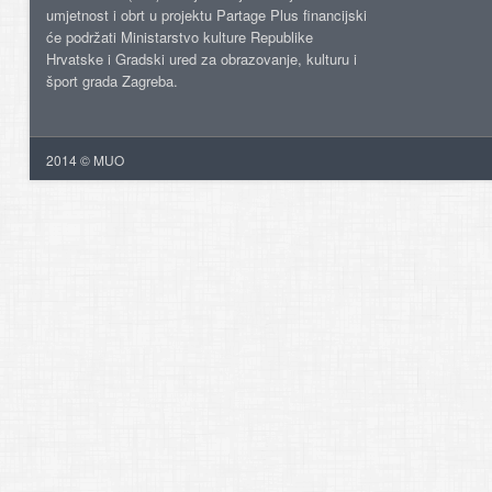
umjetnost i obrt u projektu Partage Plus financijski
će podržati Ministarstvo kulture Republike
Hrvatske i Gradski ured za obrazovanje, kulturu i
šport grada Zagreba.
2014 © MUO