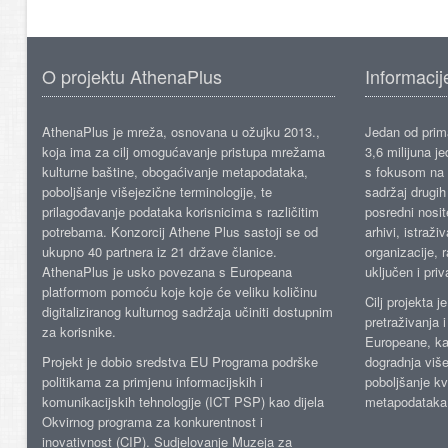
O projektu AthenaPlus
Informacij
AthenaPlus je mreža, osnovana u ožujku 2013.,
Jedan od prima
koja ima za cilj omogućavanje pristupa mrežama
3,6 milijuna j
kulturne baštine, obogaćivanje metapodataka,
s fokusom na s
poboljšanje višejezične terminologije, te
sadržaj drugih 
prilagođavanje podataka korisnicima s različitim
posredni nosite
potrebama. Konzorcij Athene Plus sastoji se od
arhivi, istraži
ukupno 40 partnera iz 21 države članice.
organizacije, 
AthenaPlus je usko povezana s Europeana
uključen i priv
platformom pomoću koje koje će veliku količinu
Cilj projekta 
digitaliziranog kulturnog sadržaja učiniti dostupnim
pretraživanja 
za korisnike.
Europeane, kao
Projekt je dobio sredstva EU Programa podrške
dogradnja više
politikama za primjenu informacijskih i
poboljšanje kv
komunikacijskih tehnologije (ICT PSP) kao dijela
metapodataka
Okvirnog programa za konkurentnost i
inovativnost (CIP). Sudjelovanje Muzeja za