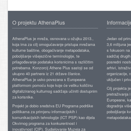
O projektu AthenaPlus
Informacij
AthenaPlus je mreža, osnovana u ožujku 2013.,
Jedan od prima
koja ima za cilj omogućavanje pristupa mrežama
3,6 milijuna j
kulturne baštine, obogaćivanje metapodataka,
s fokusom na s
poboljšanje višejezične terminologije, te
sadržaj drugih 
prilagođavanje podataka korisnicima s različitim
posredni nosite
potrebama. Konzorcij Athene Plus sastoji se od
arhivi, istraži
ukupno 40 partnera iz 21 države članice.
organizacije, 
AthenaPlus je usko povezana s Europeana
uključen i priv
platformom pomoću koje koje će veliku količinu
Cilj projekta 
digitaliziranog kulturnog sadržaja učiniti dostupnim
pretraživanja 
za korisnike.
Europeane, kao
Projekt je dobio sredstva EU Programa podrške
dogradnja više
politikama za primjenu informacijskih i
poboljšanje kv
komunikacijskih tehnologije (ICT PSP) kao dijela
metapodataka
Okvirnog programa za konkurentnost i
inovativnost (CIP). Sudjelovanje Muzeja za