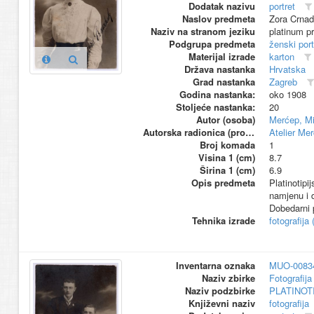
Dodatak nazivu
portret
Naslov predmeta
Zora Crna
Naziv na stranom jeziku
platinum pr
Podgrupa predmeta
ženski port
Materijal izrade
karton
Država nastanka
Hrvatska
Grad nastanka
Zagreb
Godina nastanka:
oko 1908
Stoljeće nastanka:
20
Autor (osoba)
Merćep, Mi
Autorska radionica (proizvođač)
Atelier Me
Broj komada
1
Visina 1 (cm)
8.7
Širina 1 (cm)
6.9
Opis predmeta
Platinotipi
namjenu i d
Dobedarni p
Tehnika izrade
fotografija 
Inventarna oznaka
MUO-0083
Naziv zbirke
Fotografija 
Naziv podzbirke
PLATINOT
Književni naziv
fotografija