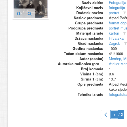
Naziv zbirke
Fotografija 
Književni naziv
fotografija
Dodatak nazivu
portret
Naslov predmeta
Arpad Pečić
Grupa predmeta
format dop
Podgrupa predmeta
portret mu
Materijal izrade
karton
Država nastanka
Hrvatska
Grad nastanka
Zagreb
Godina nastanka:
1909
Točan datum nastanka
4/1/1909
Autor (osoba)
Merćep, Mi
Autorska radionica (proizvođač)
Atelier Me
Broj komada
1
Visina 1 (cm)
8.6
Širina 1 (cm)
13.7
Opis predmeta
Arpad Peči
kako sjede
Tehnika izrade
fotografsk
/ 2