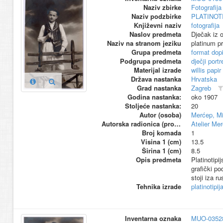
Naziv zbirke
Fotografija 
Naziv podzbirke
PLATINOT
Književni naziv
fotografija
Naslov predmeta
Dječak iz o
Naziv na stranom jeziku
platinum pr
Grupa predmeta
format dop
Podgrupa predmeta
dječji portr
Materijal izrade
willis papir
Država nastanka
Hrvatska
Grad nastanka
Zagreb
Godina nastanka:
oko 1907
Stoljeće nastanka:
20
Autor (osoba)
Merćep, Mi
Autorska radionica (proizvođač)
Atelier Me
Broj komada
1
Visina 1 (cm)
13.5
Širina 1 (cm)
8.5
Opis predmeta
Platinotipi
grafički po
stoji iza r
Tehnika izrade
platinotipij
Inventarna oznaka
MUO-0352