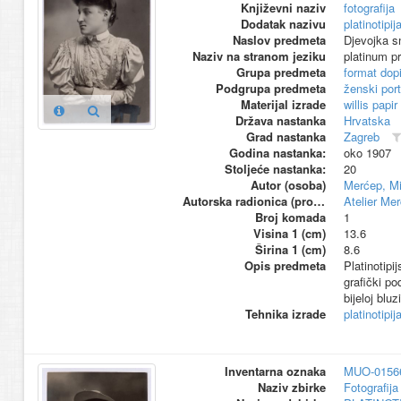
Književni naziv
fotografija
Dodatak nazivu
platinotipij
Naslov predmeta
Djevojka sn
Naziv na stranom jeziku
platinum pr
Grupa predmeta
format dop
Podgrupa predmeta
ženski port
Materijal izrade
willis papir
Država nastanka
Hrvatska
Grad nastanka
Zagreb
Godina nastanka:
oko 1907
Stoljeće nastanka:
20
Autor (osoba)
Merćep, Mi
Autorska radionica (proizvođač)
Atelier Me
Broj komada
1
Visina 1 (cm)
13.6
Širina 1 (cm)
8.6
Opis predmeta
Platinotipi
grafički po
bijeloj blu
Tehnika izrade
platinotipij
Inventarna oznaka
MUO-0156
Naziv zbirke
Fotografija 