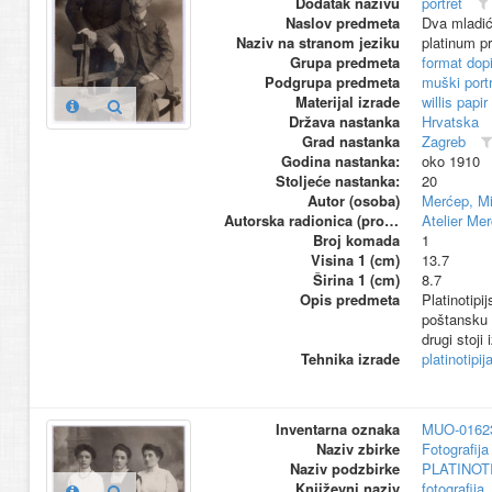
Dodatak nazivu
portret
Naslov predmeta
Dva mladi
Naziv na stranom jeziku
platinum pr
Grupa predmeta
format dop
Podgrupa predmeta
muški portr
Materijal izrade
willis papir
Država nastanka
Hrvatska
Grad nastanka
Zagreb
Godina nastanka:
oko 1910
Stoljeće nastanka:
20
Autor (osoba)
Merćep, Mi
Autorska radionica (proizvođač)
Atelier Me
Broj komada
1
Visina 1 (cm)
13.7
Širina 1 (cm)
8.7
Opis predmeta
Platinotipi
poštansku u
drugi stoji
Tehnika izrade
platinotipij
Inventarna oznaka
MUO-0162
Naziv zbirke
Fotografija 
Naziv podzbirke
PLATINOT
Književni naziv
fotografija