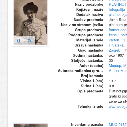
Naziv podzbirke
PLATINOT
Književni naziv
fotografija
Dodatak nazivu
platinotipij
Naslov predmeta
Jelka Seun
Naziv na stranom jeziku
platinum pr
Grupa predmeta
format dop
Podgrupa predmeta
ženski port
Materijal izrade
karton
Država nastanka
Hrvatska
Grad nastanka
Zagreb
Godina nastanka:
oko 1907
Stoljeće nastanka:
20
Autor (osoba)
Merćep, Mi
Autorska radionica (proizvođač)
Atelier Me
Broj komada
1
Visina 1 (cm)
13.7
Širina 1 (cm)
8.8
Opis predmeta
Platinotipi
grafički po
žene za sto
Tehnika izrade
platinotipij
Inventarna oznaka
MUO-0132