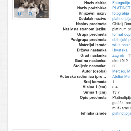
Naziv zbirke
Fotografija 
Naziv podzbirke
PLATINOT
Književni naziv
fotografija
Dodatak nazivu
platinotipij
Naslov predmeta
Obitelj Do
Naziv na stranom jeziku
platinum pr
Grupa predmeta
format dop
Podgrupa predmeta
obiteljski p
Materijal izrade
willis papir
Država nastanka
Hrvatska
Grad nastanka
Zagreb
Godina nastanka:
oko 1912
Stoljeće nastanka:
20
Autor (osoba)
Merćep, Mi
Autorska radionica (proizvođač)
Atelier Me
Broj komada
1
Visina 1 (cm)
8.4
Širina 1 (cm)
13.7
Opis predmeta
Platinotipi
grafički po
muškarac s
Tehnika izrade
platinotipij