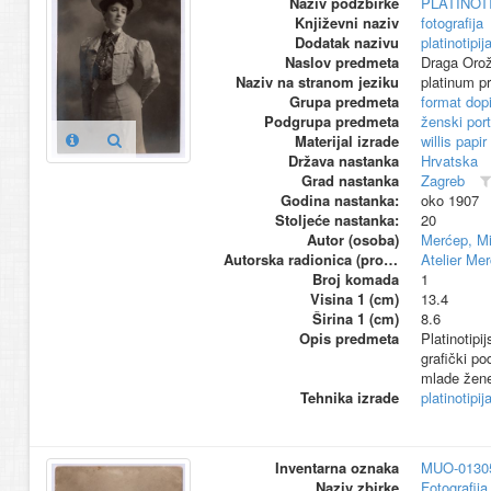
Naziv podzbirke
PLATINOT
Književni naziv
fotografija
Dodatak nazivu
platinotipij
Naslov predmeta
Draga Orož
Naziv na stranom jeziku
platinum pr
Grupa predmeta
format dop
Podgrupa predmeta
ženski port
Materijal izrade
willis papir
Država nastanka
Hrvatska
Grad nastanka
Zagreb
Godina nastanka:
oko 1907
Stoljeće nastanka:
20
Autor (osoba)
Merćep, Mi
Autorska radionica (proizvođač)
Atelier Me
Broj komada
1
Visina 1 (cm)
13.4
Širina 1 (cm)
8.6
Opis predmeta
Platinotipi
grafički po
mlade žene
Tehnika izrade
platinotipij
Inventarna oznaka
MUO-0130
Naziv zbirke
Fotografija 