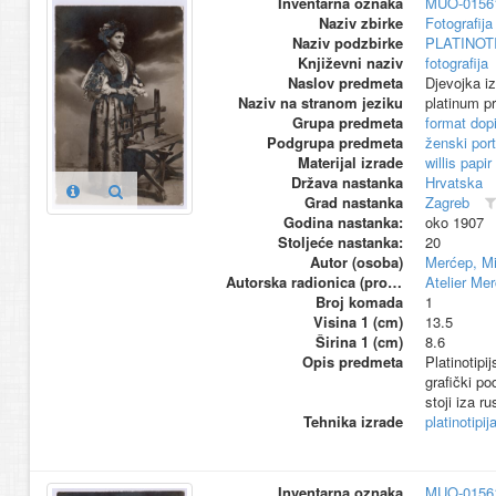
Inventarna oznaka
MUO-0156
Naziv zbirke
Fotografija 
Naziv podzbirke
PLATINOT
Književni naziv
fotografija
Naslov predmeta
Djevojka iz
Naziv na stranom jeziku
platinum pr
Grupa predmeta
format dop
Podgrupa predmeta
ženski port
Materijal izrade
willis papir
Država nastanka
Hrvatska
Grad nastanka
Zagreb
Godina nastanka:
oko 1907
Stoljeće nastanka:
20
Autor (osoba)
Merćep, Mi
Autorska radionica (proizvođač)
Atelier Me
Broj komada
1
Visina 1 (cm)
13.5
Širina 1 (cm)
8.6
Opis predmeta
Platinotipi
grafički po
stoji iza r
Tehnika izrade
platinotipij
Inventarna oznaka
MUO-0156