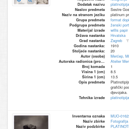
Dodatak nazivu
platinotipij
Naslov predmeta
Sestre Gos
Naziv na stranom jeziku
platinum pr
Grupa predmeta
format dop
Podgrupa predmeta
ženski port
Materijal izrade
willis papir
Država nastanka
Hrvatska
Grad nastanka
Zagreb
Godina nastanka:
1910
Stoljeće nastanka:
20
Autor (osoba)
Merćep, Mi
Autorska radionica (proizvođač)
Atelier Me
Broj komada
1
Visina 1 (cm)
8.5
Širina 1 (cm)
13.5
Opis predmeta
Platinotipi
grafički po
djevojaka. 
Tehnika izrade
platinotipij
Inventarna oznaka
MUO-0162
Naziv zbirke
Fotografija 
Naziv podzbirke
PLATINOT